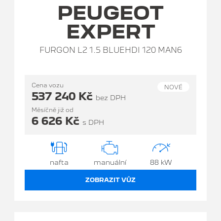
PEUGEOT
EXPERT
FURGON L2 1.5 BLUEHDI 120 MAN6
Cena vozu
NOVÉ
537 240 Kč
bez DPH
Měsíčně již od
6 626 Kč
s DPH
nafta
manuální
88 kW
ZOBRAZIT VŮZ