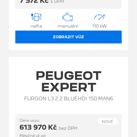
7 572 Kč
s DPH
nafta
manuální
110 kW
ZOBRAZIT VŮZ
PEUGEOT
EXPERT
FURGON L3 2.2 BLUEHDI 150 MAN6
Cena vozu
NOVÉ
613 970 Kč
bez DPH
Měsíčně již od