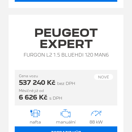
PEUGEOT
EXPERT
FURGON L2 1.5 BLUEHDI 120 MAN6
Cena vozu
NOVÉ
537 240 Kč
bez DPH
Měsíčně již od
6 626 Kč
s DPH
nafta
manuální
88 kW