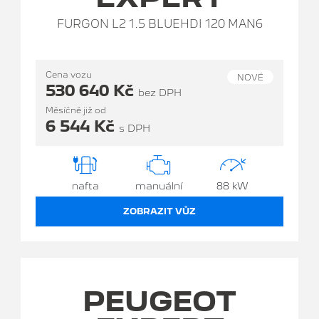
FURGON L2 1.5 BLUEHDI 120 MAN6
Cena vozu
NOVÉ
530 640 Kč
bez DPH
Měsíčně již od
6 544 Kč
s DPH
nafta
manuální
88 kW
ZOBRAZIT VŮZ
PEUGEOT