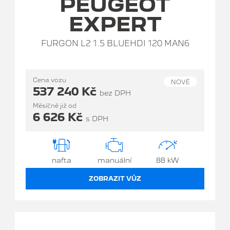
PEUGEOT
EXPERT
FURGON L2 1.5 BLUEHDI 120 MAN6
Cena vozu
NOVÉ
537 240 Kč
bez DPH
Měsíčně již od
6 626 Kč
s DPH
nafta
manuální
88 kW
ZOBRAZIT VŮZ