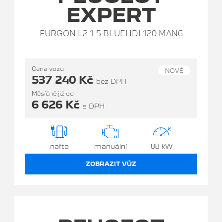
EXPERT
FURGON L2 1.5 BLUEHDI 120 MAN6
Cena vozu
NOVÉ
537 240 Kč
bez DPH
Měsíčně již od
6 626 Kč
s DPH
nafta
manuální
88 kW
ZOBRAZIT VŮZ