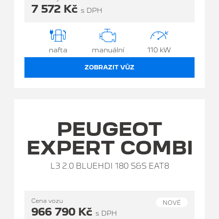
7 572 Kč
s DPH
nafta
manuální
110 kW
ZOBRAZIT VŮZ
PEUGEOT
EXPERT COMBI
L3 2.0 BLUEHDI 180 S&S EAT8
Cena vozu
NOVÉ
966 790 Kč
s DPH