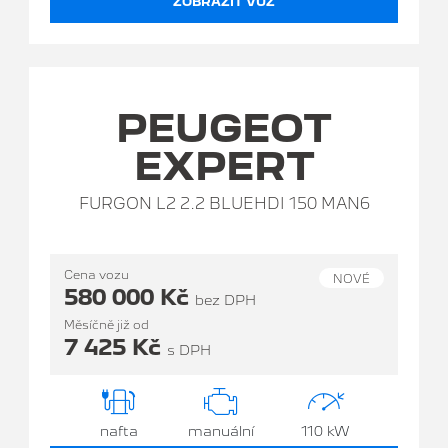
ZOBRAZIT VŮZ
PEUGEOT
EXPERT
FURGON L2 2.2 BLUEHDI 150 MAN6
Cena vozu
NOVÉ
580 000 Kč
bez DPH
Měsíčně již od
7 425 Kč
s DPH
nafta
manuální
110 kW