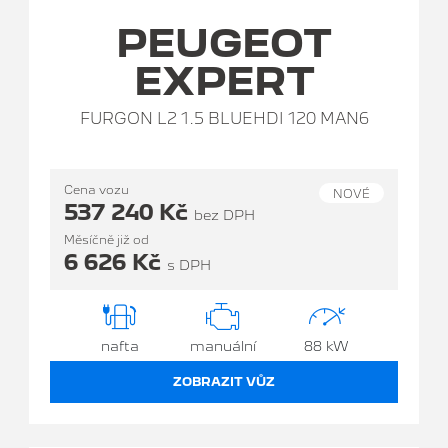
PEUGEOT
EXPERT
FURGON L2 1.5 BLUEHDI 120 MAN6
Cena vozu
NOVÉ
537 240 Kč
bez DPH
Měsíčně již od
6 626 Kč
s DPH
nafta
manuální
88 kW
ZOBRAZIT VŮZ