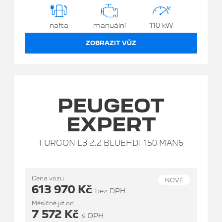
nafta
manuální
110 kW
ZOBRAZIT VŮZ
PEUGEOT
EXPERT
FURGON L3 2.2 BLUEHDI 150 MAN6
Cena vozu
NOVÉ
613 970 Kč
bez DPH
Měsíčně již od
7 572 Kč
s DPH