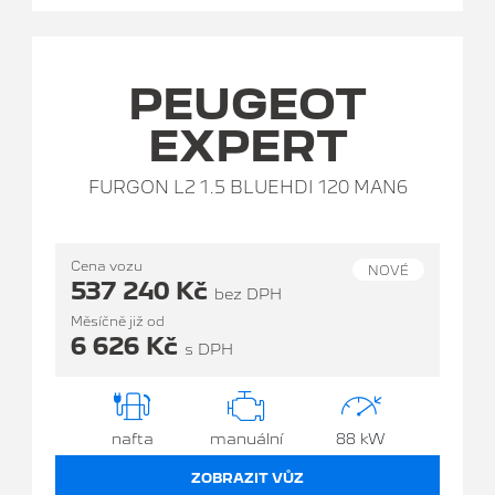
PEUGEOT
EXPERT
FURGON L2 1.5 BLUEHDI 120 MAN6
Cena vozu
NOVÉ
537 240 Kč
bez DPH
Měsíčně již od
6 626 Kč
s DPH
nafta
manuální
88 kW
ZOBRAZIT VŮZ