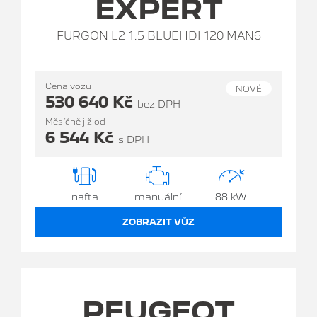
EXPERT
FURGON L2 1.5 BLUEHDI 120 MAN6
Cena vozu
NOVÉ
530 640 Kč
bez DPH
Měsíčně již od
6 544 Kč
s DPH
nafta
manuální
88 kW
ZOBRAZIT VŮZ
PEUGEOT