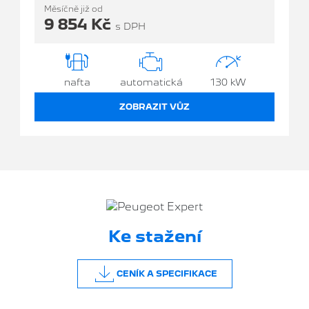
Měsíčně již od
9 854 Kč
s DPH
nafta
automatická
130 kW
ZOBRAZIT VŮZ
Ke stažení
CENÍK A SPECIFIKACE