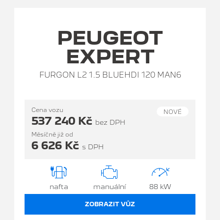
PEUGEOT
EXPERT
FURGON L2 1.5 BLUEHDI 120 MAN6
Cena vozu
NOVÉ
537 240 Kč
bez DPH
Měsíčně již od
6 626 Kč
s DPH
nafta
manuální
88 kW
ZOBRAZIT VŮZ