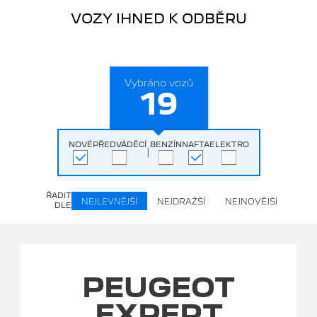
VOZY IHNED K ODBĚRU
Vybráno vozů
19
NOVÉ
PŘEDVÁDĚCÍ
BENZÍN
NAFTA
ELEKTRO
|
ŘADIT
NEJLEVNĚJŠÍ
NEJDRAŽŠÍ
NEJNOVĚJŠÍ
DLE
PEUGEOT
EXPERT