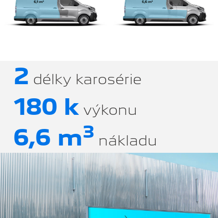
2
délky karosérie
180 k
výkonu
3
6,6 m
nákladu