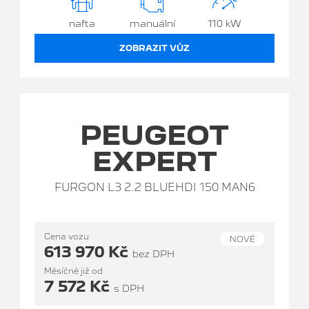
nafta
manuální
110 kW
ZOBRAZIT VŮZ
PEUGEOT
EXPERT
FURGON L3 2.2 BLUEHDI 150 MAN6
Cena vozu
NOVÉ
613 970 Kč
bez DPH
Měsíčně již od
7 572 Kč
s DPH