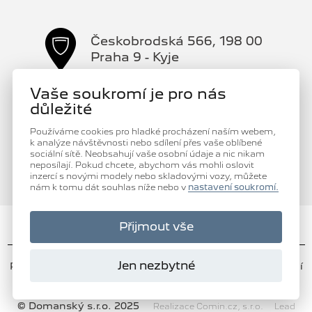
Českobrodská 566, 198 00
Praha 9 - Kyje
+420 607 607 607
Vaše soukromí je pro nás
servisP9@domansky.cz
důležité
Používáme cookies pro hladké procházení naším webem,
k analýze návštěvnosti nebo sdílení přes vaše oblíbené
sociální sítě. Neobsahují vaše osobní údaje a nic nikam
neposílají. Pokud chcete, abychom vás mohli oslovit
inzercí s novými modely nebo skladovými vozy, můžete
nám k tomu dát souhlas níže nebo v
nastavení soukromí.
Přijmout vše
Jen nezbytné
Právní informace
|
Ochrana osobních údajů
|
Nastavení
cookies
|
Energetické štítky pneumatik
© Domanský s.r.o. 2025
Realizace Comin.cz, s.r.o.
Lead