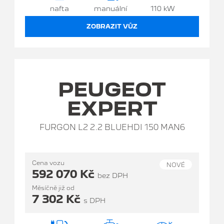
nafta
manuální
110 kW
ZOBRAZIT VŮZ
PEUGEOT
EXPERT
FURGON L2 2.2 BLUEHDI 150 MAN6
Cena vozu
NOVÉ
592 070 Kč
bez DPH
Měsíčně již od
7 302 Kč
s DPH