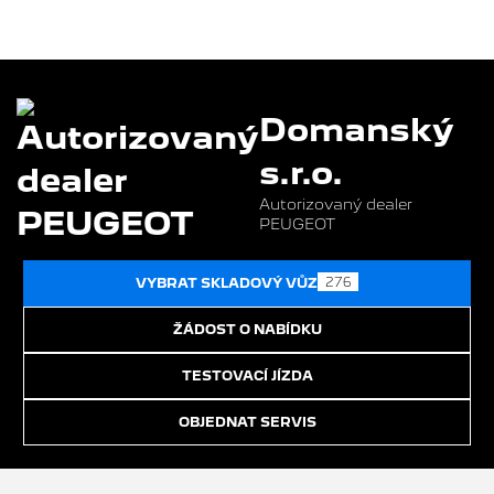
Domanský
s.r.o.
Autorizovaný dealer
PEUGEOT
276
VYBRAT SKLADOVÝ VŮZ
ŽÁDOST O NABÍDKU
TESTOVACÍ JÍZDA
OBJEDNAT SERVIS