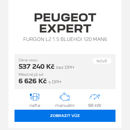
PEUGEOT
EXPERT
FURGON L2 1.5 BLUEHDI 120 MAN6
Cena vozu
NOVÉ
537 240 Kč
bez DPH
Měsíčně již od
6 626 Kč
s DPH
nafta
manuální
88 kW
ZOBRAZIT VŮZ