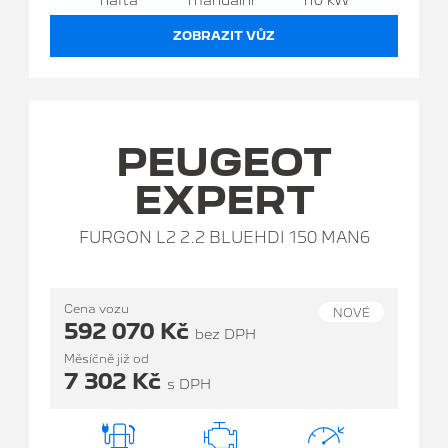
nafta
manuální
110 kW
ZOBRAZIT VŮZ
PEUGEOT
EXPERT
FURGON L2 2.2 BLUEHDI 150 MAN6
Cena vozu
NOVÉ
592 070 Kč
bez DPH
Měsíčně již od
7 302 Kč
s DPH