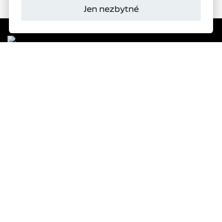
Jen nezbytné
Domanský
s.r.o.
Autorizovaný dealer
PEUGEOT
277
VYBRAT SKLADOVÝ VŮZ
ŽÁDOST O NABÍDKU
TESTOVACÍ JÍZDA
OBJEDNAT SERVIS