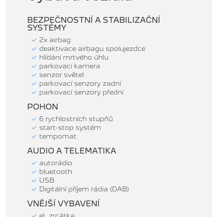
BEZPEČNOSTNÍ A STABILIZAČNÍ
SYSTÉMY
2x airbag
deaktivace airbagu spolujezdce
hlídání mrtvého úhlu
parkovací kamera
senzor světel
parkovací senzory zadní
parkovací senzory přední
POHON
6 rychlostních stupňů
start-stop systém
tempomat
AUDIO A TELEMATIKA
autorádio
bluetooth
USB
Digitální příjem rádia (DAB)
VNĚJŠÍ VYBAVENÍ
el. zrcátka