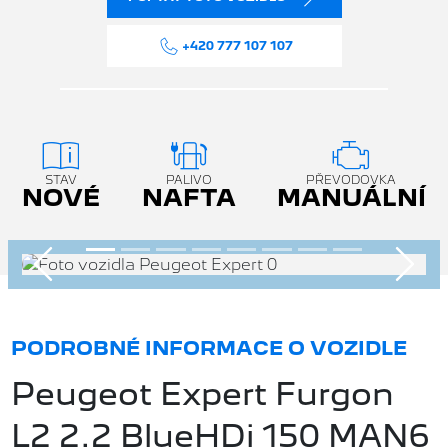
+420 777 107 107
STAV
PALIVO
PŘEVODOVKA
NOVÉ
NAFTA
MANUÁLNÍ
Předchozí
Násle
PODROBNÉ INFORMACE O VOZIDLE
Peugeot Expert Furgon
L2 2.2 BlueHDi 150 MAN6