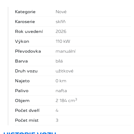
Kategorie
Nové
Karoserie
skříň
Rok uvedení
2026
Výkon
110 kW
Převodovka
manuální
Barva
bílá
Druh vozu
užitkové
Najeto
0 km
Palivo
nafta
3
Objem
2 184 cm
Počet dveří
4
Počet míst
3