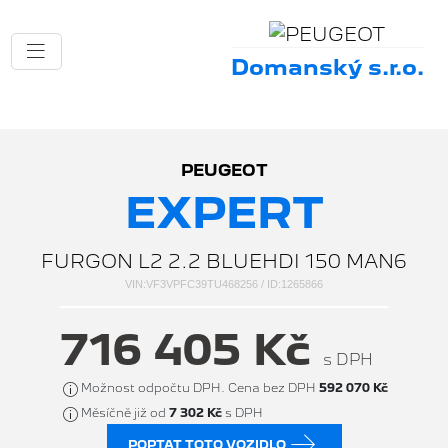
Domanský s.r.o.
PEUGEOT
EXPERT
FURGON L2 2.2 BLUEHDI 150 MAN6
VIN:VF3VPFC39TU468256 / ID:1265866
716 405 Kč
s DPH
Možnost odpočtu DPH. Cena bez DPH
592 070 Kč
Měsíčně již od
7 302 Kč
s DPH
POPTAT TOTO VOZIDLO