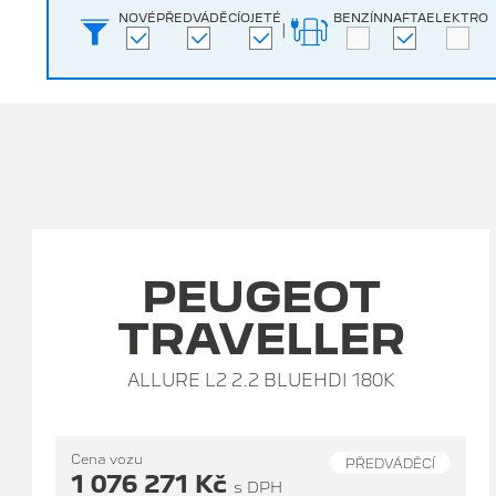
NOVÉ
PŘEDVÁDĚCÍ
OJETÉ
BENZÍN
NAFTA
ELEKTRO
|
PEUGEOT
TRAVELLER
ALLURE L2 2.2 BLUEHDI 180K
Cena vozu
PŘEDVÁDĚCÍ
1 076 271 Kč
s DPH