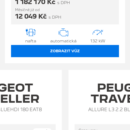
1 182 170 Kč
s DPH
Měsíčně již od
12 049 Kč
s DPH
nafta
automatická
132 kW
ZOBRAZIT VŮZ
GEOT
PEU
ELLER
TRAV
BLUEHDI 180 EAT8
ALLURE L3 2.2 B