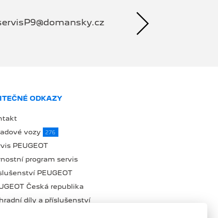
servisP9@domansky.cz
ITEČNÉ ODKAZY
ntakt
ladové vozy
276
rvis PEUGEOT
nostní program servis
íslušenství PEUGEOT
UGEOT Česká republika
radní díly a příslušenství
lná místa