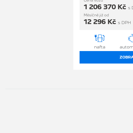
Cena vozu
1 206 370 Kč
s
Měsíčně již od
12 296 Kč
s DPH
nafta
autom
ZOBRA