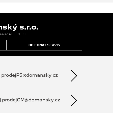
ký s.r.o.
dealer PEUGEOT
OBJEDNAT SERVIS
prodejP5@domansky.cz
prodejCM@domansky.cz