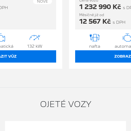
Cena vozu
NOVÉ
1 232 990 Kč
 DPH
s D
Měsíčně již od
12 567 Kč
s DPH
atická
132 kW
nafta
automa
ZIT VŮZ
ZOBRAZ
OJETÉ VOZY