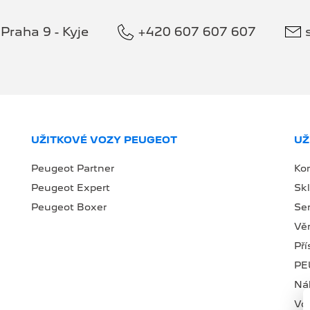
Praha 9 - Kyje
+420 607 607 607
UŽITKOVÉ VOZY PEUGEOT
UŽ
Peugeot Partner
Ko
Peugeot Expert
Sk
Peugeot Boxer
Se
Věr
Př
PE
Náh
Vo