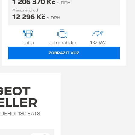
1 206 370 Kč
s DPH
Měsíčně již od
12 296 Kč
s DPH
nafta
automatická
132 kW
ZOBRAZIT VŮZ
GEOT
ELLER
LUEHDI 180 EAT8