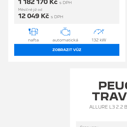
1 182 170 Kč
s DPH
Měsíčně již od
12 049 Kč
s DPH
nafta
automatická
132 kW
ZOBRAZIT VŮZ
PEU
TRAV
ALLURE L3 2.2 