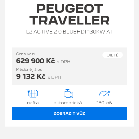
PEUGEOT
TRAVELLER
L2 ACTIVE 2.0 BLUEHDI 130KW AT
Cena vozu
OJETÉ
629 900 Kč
s DPH
Měsíčně již od
9 132 Kč
s DPH
nafta
automatická
130 kW
ZOBRAZIT VŮZ