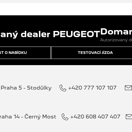
Domans
Autorizovaný 
T O NABÍDKU
TESTOVACÍ JÍZDA
Praha 5 - Stodůlky
+420 777 107 107
raha 14 - Černý Most
+420 608 407 407