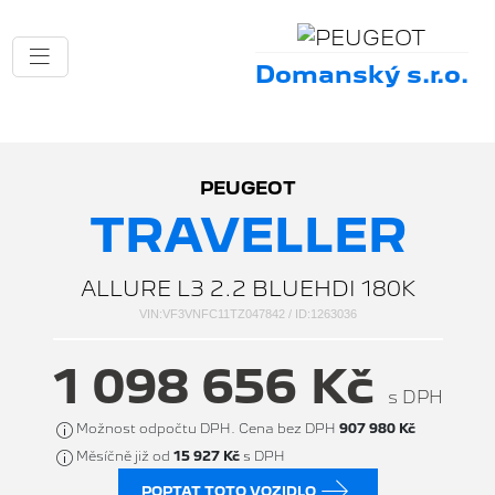
Domanský s.r.o.
PEUGEOT
TRAVELLER
ALLURE L3 2.2 BLUEHDI 180K
VIN:VF3VNFC11TZ047842 / ID:1263036
1 098 656 Kč
s DPH
Možnost odpočtu DPH. Cena bez DPH
907 980 Kč
Měsíčně již od
15 927 Kč
s DPH
POPTAT TOTO VOZIDLO