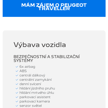
MÁM ZÁJEM O PEUGEOT
TRAVELLER
Výbava vozidla
BEZPEČNOSTNÍ A STABILIZAČNÍ
SYSTÉMY
6x airbag
ABS
centrál dálkový
centrální zamykání
denní svícení
hlídání jízdního pruhu
hlídání mrtvého úhlu
parkovací asistent
parkovací kamera
senzor světel