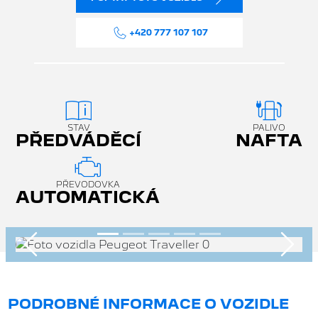
+420 777 107 107
STAV
PALIVO
PŘEDVÁDĚCÍ
NAFTA
PŘEVODOVKA
AUTOMATICKÁ
Předchozí
Násle
PODROBNÉ INFORMACE O VOZIDLE