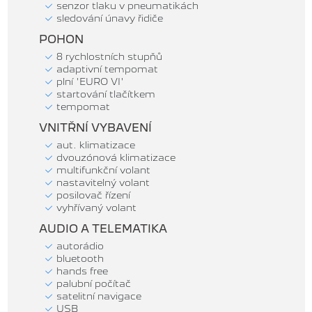
senzor tlaku v pneumatikách
sledování únavy řidiče
POHON
8 rychlostních stupňů
adaptivní tempomat
plní 'EURO VI'
startování tlačítkem
tempomat
VNITŘNÍ VYBAVENÍ
aut. klimatizace
dvouzónová klimatizace
multifunkční volant
nastavitelný volant
posilovač řízení
vyhřívaný volant
AUDIO A TELEMATIKA
autorádio
bluetooth
hands free
palubní počítač
satelitní navigace
USB