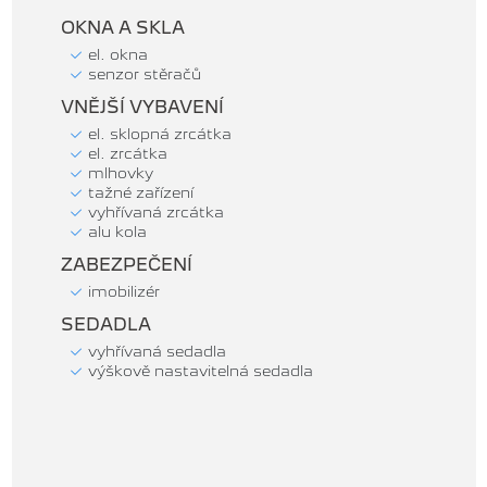
OKNA A SKLA
el. okna
senzor stěračů
VNĚJŠÍ VYBAVENÍ
el. sklopná zrcátka
el. zrcátka
mlhovky
tažné zařízení
vyhřívaná zrcátka
alu kola
ZABEZPEČENÍ
imobilizér
SEDADLA
vyhřívaná sedadla
výškově nastavitelná sedadla