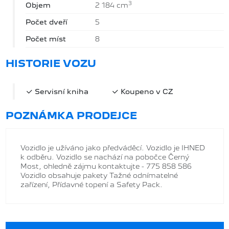
3
Objem
2 184 cm
Počet dveří
5
Počet míst
8
HISTORIE VOZU
Servisní kniha
Koupeno v CZ
POZNÁMKA PRODEJCE
Vozidlo je užíváno jako předváděcí. Vozidlo je IHNED
k odběru. Vozidlo se nachází na pobočce Černý
Most, ohledně zájmu kontaktujte - 775 858 586
Vozidlo obsahuje pakety Tažné odnímatelné
zařízení, Přídavné topení a Safety Pack.