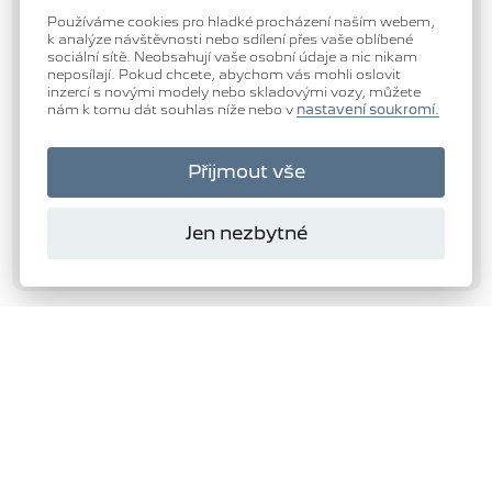
Používáme cookies pro hladké procházení naším webem,
k analýze návštěvnosti nebo sdílení přes vaše oblíbené
sociální sítě. Neobsahují vaše osobní údaje a nic nikam
neposílají. Pokud chcete, abychom vás mohli oslovit
inzercí s novými modely nebo skladovými vozy, můžete
nám k tomu dát souhlas níže nebo v
nastavení soukromí.
Přijmout vše
Jen nezbytné
Domanský
s.r.o.