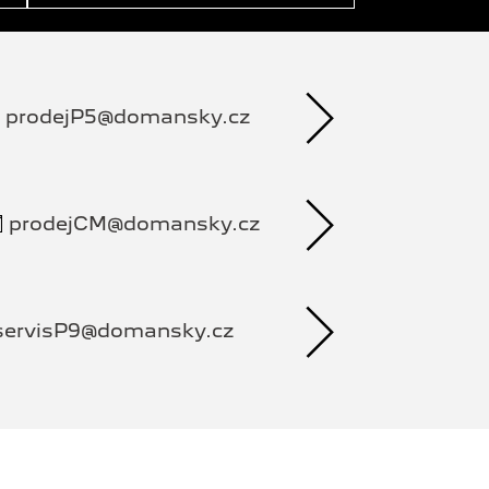
prodejP5@domansky.cz
prodejCM@domansky.cz
servisP9@domansky.cz