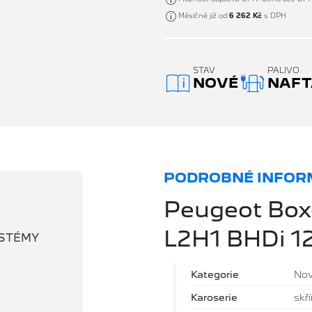
Měsíčně již od
6 262 Kč
s DPH
STAV
PALIVO
NOVÉ
NAFT
PODROBNÉ INFORM
Peugeot Bo
L2H1 BHDi 1
YSTÉMY
Kategorie
No
Karoserie
skř