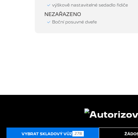
výškově nastavitelné sedadlo řidiče
NEZAŘAZENO
Boční posuvné dveře
278
VYBRAT SKLADOVÝ VŮZ
ŽÁDOS