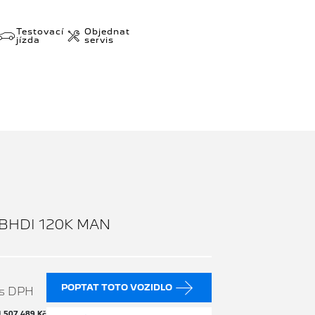
Testovací
Objednat
jízda
servis
BHDI 120K MAN
POPTAT TOTO VOZIDLO
s DPH
H
507 489 Kč