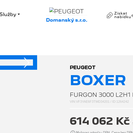
Získat
Služby
nabídku
Domanský s.r.o.
Následující
PEUGEOT
BOXER
FURGON 3000 L2H1 
VIN:VF3YAE6F3TMD34201 / ID:1264242
614 062 Kč
Možnost odpočtu DPH. Cena bez DP