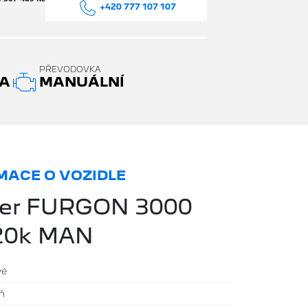
+420 777 107 107
PŘEVODOVKA
A
MANUÁLNÍ
ACE O VOZIDLE
xer FURGON 3000
20k MAN
vé
íň