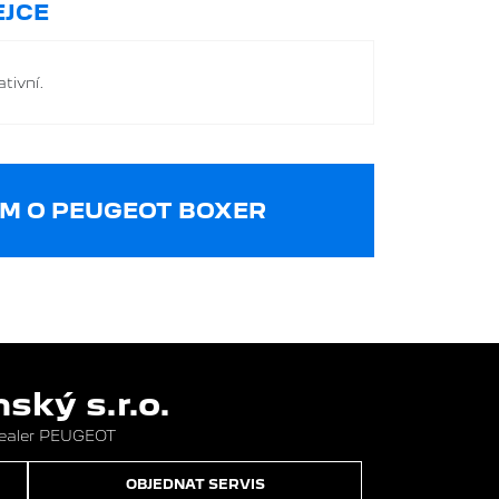
JCE
tivní.
M O PEUGEOT BOXER
ký s.r.o.
dealer PEUGEOT
OBJEDNAT SERVIS