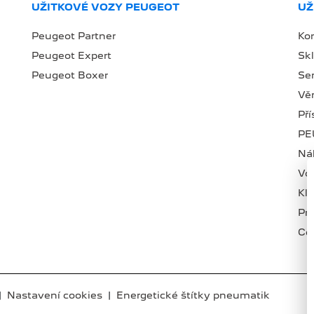
UŽITKOVÉ VOZY PEUGEOT
UŽ
Peugeot Partner
Ko
Peugeot Expert
Sk
Peugeot Boxer
Se
Věr
Př
PE
Náh
Vo
Kl
Pr
Ce
|
Nastavení cookies
|
Energetické štítky pneumatik