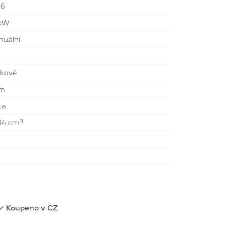
26
 kW
uální
tkové
km
ta
3
84 cm
Koupeno v CZ