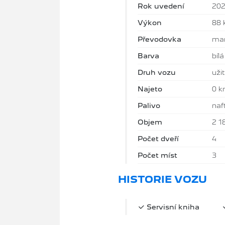
Rok uvedení
20
Výkon
88
Převodovka
man
Barva
bílá
Druh vozu
uži
Najeto
0 
Palivo
naf
Objem
2 1
Počet dveří
4
Počet míst
3
HISTORIE VOZU
Servisní kniha