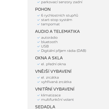
parkovací senzory zadní
POHON
6 rychlostních stupňů
start-stop systém
tempomat
AUDIO A TELEMATIKA
autorádio
bluetooth
USB
Digitální příjem rádia (DAB)
OKNA A SKLA
el. přední okna
VNĚJŠÍ VYBAVENÍ
el. zrcátka
vyhřívaná zrcátka
VNITŘNÍ VYBAVENÍ
klimatizace
multifunkční volant
SEDADLA