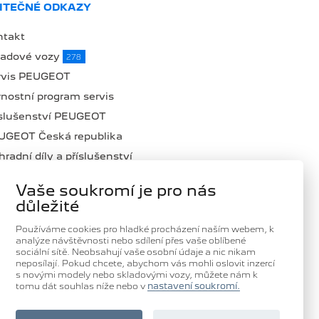
ITEČNÉ ODKAZY
ntakt
ladové vozy
278
rvis PEUGEOT
nostní program servis
íslušenství PEUGEOT
UGEOT Česká republika
radní díly a příslušenství
lná místa
Vaše soukromí je pro nás
ub Domanský
důležité
oč zvolit DOMANSKÝ
Používáme cookies pro hladké procházení naším webem, k
ntrum Peugeot Professional
analýze návštěvnosti nebo sdílení přes vaše oblíbené
sociální sítě. Neobsahují vaše osobní údaje a nic nikam
neposílají. Pokud chcete, abychom vás mohli oslovit inzercí
s novými modely nebo skladovými vozy, můžete nám k
tomu dát souhlas níže nebo v
nastavení soukromí.
SLEDUJTE NÁS