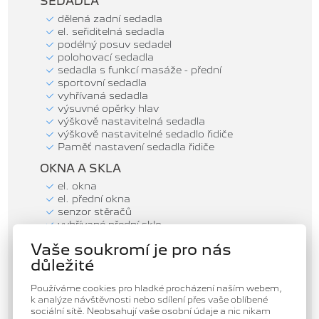
SEDADLA
dělená zadní sedadla
el. seřiditelná sedadla
podélný posuv sedadel
polohovací sedadla
sedadla s funkcí masáže - přední
sportovní sedadla
vyhřívaná sedadla
výsuvné opěrky hlav
výškově nastavitelná sedadla
výškově nastavitelné sedadlo řidiče
Paměť nastavení sedadla řidiče
OKNA A SKLA
el. okna
el. přední okna
senzor stěračů
vyhřívané přední sklo
zadní stěrač
Vaše soukromí je pro nás
tónovaná skla
důležité
VNĚJŠÍ VYBAVENÍ
Používáme cookies pro hladké procházení naším webem,
el. sklopná zrcátka
k analýze návštěvnosti nebo sdílení přes vaše oblíbené
el. víko zavazadlového prostoru
sociální sítě. Neobsahují vaše osobní údaje a nic nikam
el. zrcátka