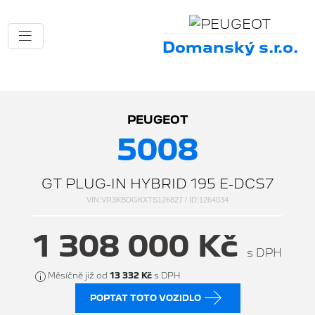
Domanský s.r.o.
PEUGEOT
5008
GT PLUG-IN HYBRID 195 E-DCS7
VIN:VR3KBDGKXTS126827 / ID:1264034
1 308 000 Kč
s DPH
Měsíčně již od
13 332 Kč
s DPH
POPTAT TOTO VOZIDLO