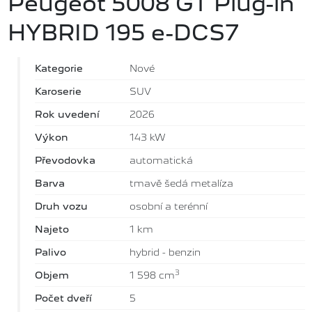
Peugeot 5008 GT Plug-in
HYBRID 195 e-DCS7
Kategorie
Nové
Karoserie
SUV
Rok uvedení
2026
Výkon
143 kW
Převodovka
automatická
Barva
tmavě šedá metalíza
Druh vozu
osobní a terénní
Najeto
1 km
Palivo
hybrid - benzin
3
Objem
1 598 cm
Počet dveří
5