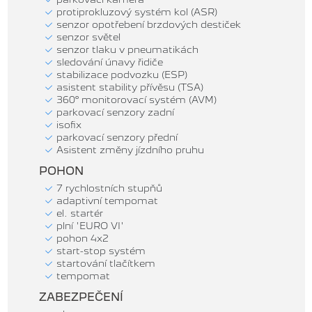
protiprokluzový systém kol (ASR)
senzor opotřebení brzdových destiček
senzor světel
senzor tlaku v pneumatikách
sledování únavy řidiče
stabilizace podvozku (ESP)
asistent stability přívěsu (TSA)
360° monitorovací systém (AVM)
parkovací senzory zadní
isofix
parkovací senzory přední
Asistent změny jízdního pruhu
POHON
7 rychlostních stupňů
adaptivní tempomat
el. startér
plní 'EURO VI'
pohon 4x2
start-stop systém
startování tlačítkem
tempomat
ZABEZPEČENÍ