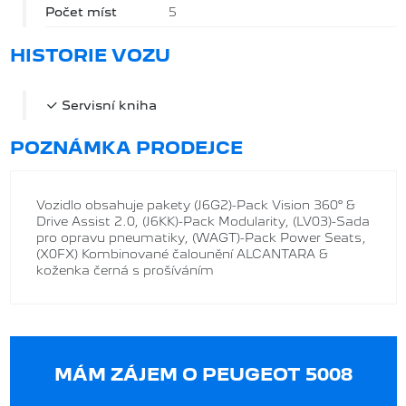
Počet míst
5
HISTORIE VOZU
Servisní kniha
POZNÁMKA PRODEJCE
Vozidlo obsahuje pakety (J6G2)-Pack Vision 360° &
Drive Assist 2.0, (J6KK)-Pack Modularity, (LV03)-Sada
pro opravu pneumatiky, (WAGT)-Pack Power Seats,
(X0FX) Kombinované čalounění ALCANTARA &
koženka černá s prošíváním
MÁM ZÁJEM O PEUGEOT 5008