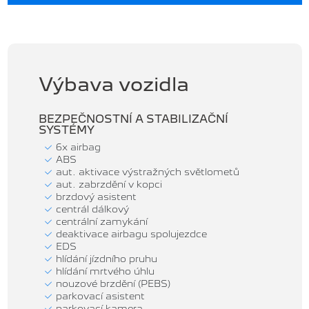
Výbava vozidla
BEZPEČNOSTNÍ A STABILIZAČNÍ
SYSTÉMY
6x airbag
ABS
aut. aktivace výstražných světlometů
aut. zabrzdění v kopci
brzdový asistent
centrál dálkový
centrální zamykání
deaktivace airbagu spolujezdce
EDS
hlídání jízdního pruhu
hlídání mrtvého úhlu
nouzové brzdění (PEBS)
parkovací asistent
parkovací kamera