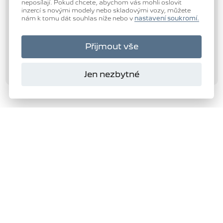
neposílají. Pokud chcete, abychom vás mohli oslovit
přední světla LED
inzercí s novými modely nebo skladovými vozy, můžete
venkovní teploměr
nám k tomu dát souhlas níže nebo v
nastavení soukromí.
vyhřívaná zrcátka
zadní světla LED
alu kola
Přijmout vše
OSTATNÍ
záruka
Jen nezbytné
NEZAŘAZENO
bezklíčové startování
bezklíčové odemykání
asistent rozjezdu do kopce (HSA)
zatmavená zadní skla
ukazatel rychlostního limitu (SLIF)
LED denní svícení
Domanský
hlídání provozu při couvání (RCTA)
roletky na zadních oknech
s.r.o.
třízónová klimatizace
samostmívací zrcátka
Autorizovaný dealer
volba jízdního režimu
PEUGEOT
elektronická ruční brzda
Android Auto
Apple CarPlay
278
VYBRAT SKLADOVÝ VŮZ
ambientní osvětlení interiéru