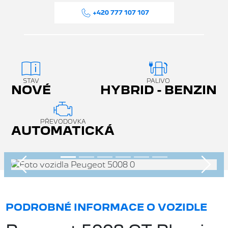
+420 777 107 107
STAV
PALIVO
NOVÉ
HYBRID - BENZIN
PŘEVODOVKA
AUTOMATICKÁ
Předchozí
Násle
PODROBNÉ INFORMACE O VOZIDLE