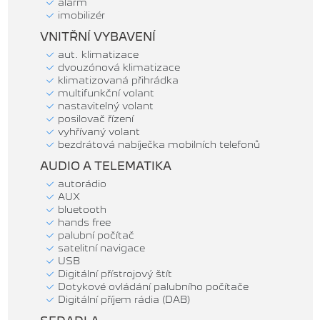
alarm
imobilizér
VNITŘNÍ VYBAVENÍ
aut. klimatizace
dvouzónová klimatizace
klimatizovaná přihrádka
multifunkční volant
nastavitelný volant
posilovač řízení
vyhřívaný volant
bezdrátová nabíječka mobilních telefonů
AUDIO A TELEMATIKA
autorádio
AUX
bluetooth
hands free
palubní počítač
satelitní navigace
USB
Digitální přístrojový štít
Dotykové ovládání palubního počítače
Digitální příjem rádia (DAB)