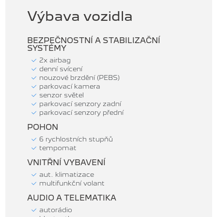
Výbava vozidla
BEZPEČNOSTNÍ A STABILIZAČNÍ
SYSTÉMY
2x airbag
denní svícení
nouzové brzdění (PEBS)
parkovací kamera
senzor světel
parkovací senzory zadní
parkovací senzory přední
POHON
6 rychlostních stupňů
tempomat
VNITŘNÍ VYBAVENÍ
aut. klimatizace
multifunkční volant
AUDIO A TELEMATIKA
autorádio