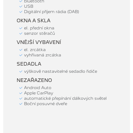
bluetooth
USB
Digitální příjem rádia (DAB)
OKNA A SKLA
el. přední okna
senzor stěračů
VNĚJŠÍ VYBAVENÍ
el. zrcátka
vyhřívaná zrcátka
SEDADLA
výškově nastavitelné sedadlo řidiče
NEZAŘAZENO
Android Auto
Apple CarPlay
automatické přepínání dálkových světel
Boční posuvné dveře