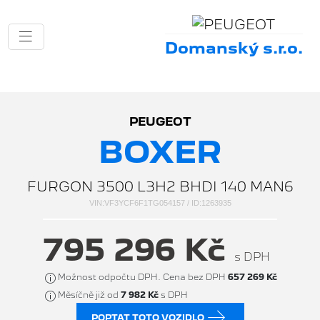
Domanský s.r.o.
PEUGEOT
BOXER
FURGON 3500 L3H2 BHDI 140 MAN6
VIN:VF3YCF6F1TG054157 / ID:1263935
795 296 Kč
s DPH
Možnost odpočtu DPH. Cena bez DPH
657 269 Kč
Měsíčně již od
7 982 Kč
s DPH
POPTAT TOTO VOZIDLO