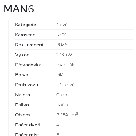
MAN6
Kategorie
Nové
Karoserie
skříň
Rok uvedení
2026
Výkon
103 kW
Převodovka
manuální
Barva
bílá
Druh vozu
užitkové
Najeto
0 km
Palivo
nafta
3
Objem
2 184 cm
Počet dveří
4
Počet míst
3