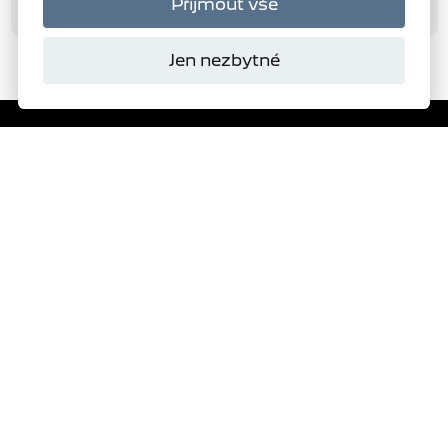
Přijmout vše
Jen nezbytné
Domanský
s.r.o.
Autorizovaný dealer
PEUGEOT
278
VYBRAT SKLADOVÝ VŮZ
ŽÁDOST O NABÍDKU
TESTOVACÍ JÍZDA
OBJEDNAT SERVIS