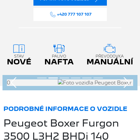
+420 777 107 107
STAV
PALIVO
PŘEVODOVKA
NOVÉ
NAFTA
MANUÁLNÍ
Předchozí
Násle
PODROBNÉ INFORMACE O VOZIDLE
Peugeot Boxer Furgon
3500 L3H2 BHDi 140