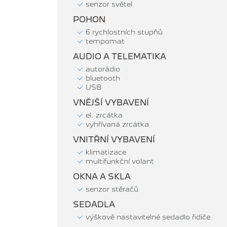
senzor světel
POHON
6 rychlostních stupňů
tempomat
AUDIO A TELEMATIKA
autorádio
bluetooth
USB
VNĚJŠÍ VYBAVENÍ
el. zrcátka
vyhřívaná zrcátka
VNITŘNÍ VYBAVENÍ
klimatizace
multifunkční volant
OKNA A SKLA
senzor stěračů
SEDADLA
výškově nastavitelné sedadlo řidiče