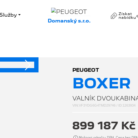
Získat
Služby
nabídku
Domanský s.r.o.
Následující
PEUGEOT
BOXER
VALNÍK DVOUKABINA
VIN:VF3YDG6G4TMD29746 / ID:1263934
899 187 K
Možnost odpočtu DPH. Cena bez DP