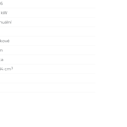
26
2 kW
uální
tkové
km
ta
3
84 cm