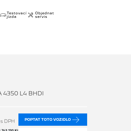
Testovací
Objednat
jízda
servis
 4350 L4 BHDI
č
POPTAT TOTO VOZIDLO
s DPH
H
743 130 Kč