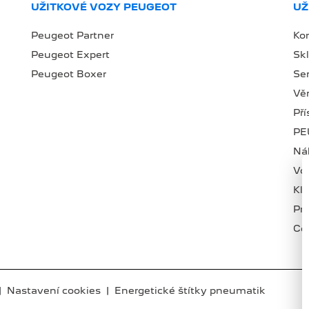
UŽITKOVÉ VOZY PEUGEOT
UŽ
Peugeot Partner
Ko
Peugeot Expert
Sk
Peugeot Boxer
Se
Věr
Př
PE
Náh
Vo
Kl
Pr
Ce
|
Nastavení cookies
|
Energetické štítky pneumatik