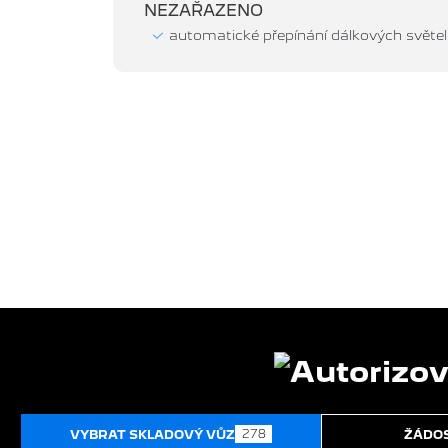
NEZAŘAZENO
automatické přepínání dálkových světel
278
VYBRAT SKLADOVÝ VŮZ
ŽÁDOS