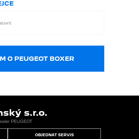
JCE
tivní.
M O PEUGEOT BOXER
ký s.r.o.
dealer PEUGEOT
OBJEDNAT SERVIS