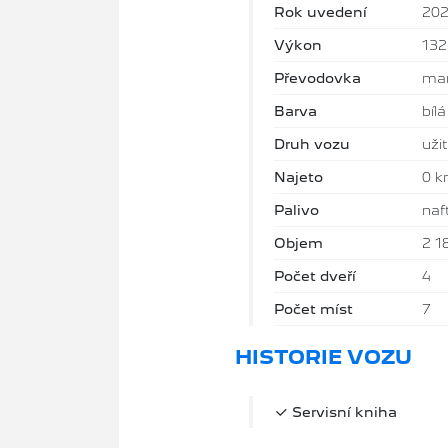
Rok uvedení
20
Výkon
13
Převodovka
man
Barva
bílá
Druh vozu
uži
Najeto
0 
Palivo
naf
Objem
2 1
Počet dveří
4
Počet míst
7
HISTORIE VOZU
Servisní kniha