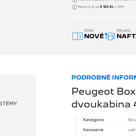
Měsíčně již od
9 165 Kč
s DPH
STAV
PALIVO
NOVÉ
NAFT
PODROBNÉ INFORM
Peugeot Boxe
dvoukabina 
YSTÉMY
Kategorie
No
Karoserie
val