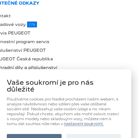
ITEČNÉ ODKAZY
ntakt
ladové vozy
278
rvis PEUGEOT
nostní program servis
íslušenství PEUGEOT
UGEOT Česká republika
radní díly a příslušenství
lná místa
Vaše soukromí je pro nás
ub Domanský
důležité
oč zvolit DOMANSKÝ
Používáme cookies pro hladké procházení naším webem, k
ntrum Peugeot Professional
analýze návštěvnosti nebo sdílení přes vaše oblíbené
sociální sítě. Neobsahují vaše osobní údaje a nic nikam
neposílají. Pokud chcete, abychom vás mohli oslovit inzercí
s novými modely nebo skladovými vozy, můžete nám k
tomu dát souhlas níže nebo v
nastavení soukromí.
SLEDUJTE NÁS