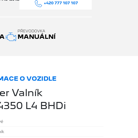
+420 777 107 107
PŘEVODOVKA
A
MANUÁLNÍ
ACE O VOZIDLE
r Valník
4350 L4 BHDi
vé
ník