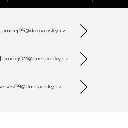
prodejP5@domansky.cz
prodejCM@domansky.cz
servisP9@domansky.cz