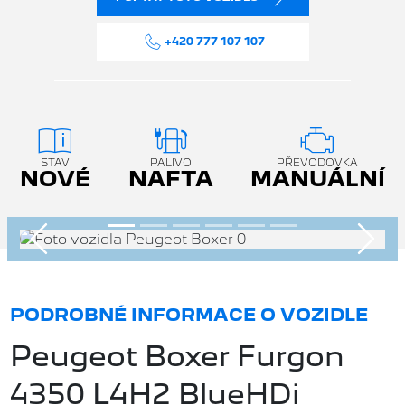
+420 777 107 107
STAV
PALIVO
PŘEVODOVKA
NOVÉ
NAFTA
MANUÁLNÍ
Předchozí
Násle
PODROBNÉ INFORMACE O VOZIDLE
Peugeot Boxer Furgon
4350 L4H2 BlueHDi