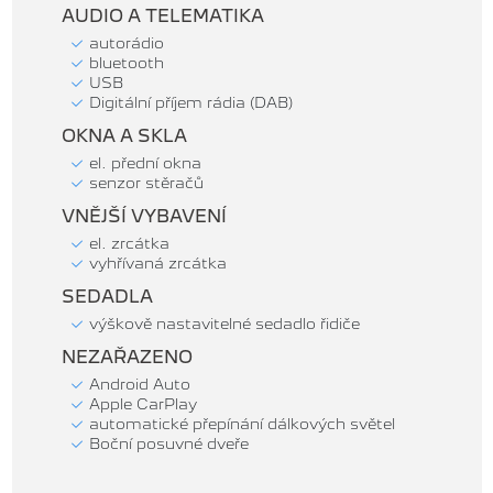
AUDIO A TELEMATIKA
autorádio
bluetooth
USB
Digitální příjem rádia (DAB)
OKNA A SKLA
el. přední okna
senzor stěračů
VNĚJŠÍ VYBAVENÍ
el. zrcátka
vyhřívaná zrcátka
SEDADLA
výškově nastavitelné sedadlo řidiče
NEZAŘAZENO
Android Auto
Apple CarPlay
automatické přepínání dálkových světel
Boční posuvné dveře