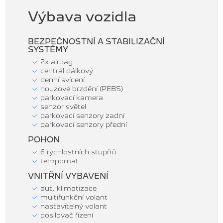
Výbava vozidla
BEZPEČNOSTNÍ A STABILIZAČNÍ
SYSTÉMY
2x airbag
centrál dálkový
denní svícení
nouzové brzdění (PEBS)
parkovací kamera
senzor světel
parkovací senzory zadní
parkovací senzory přední
POHON
6 rychlostních stupňů
tempomat
VNITŘNÍ VYBAVENÍ
aut. klimatizace
multifunkční volant
nastavitelný volant
posilovač řízení