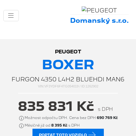
Domanský s.r.o.
PEUGEOT
BOXER
FURGON 4350 L4H2 BLUEHDI MAN6
VIN:VF3YDF6F4TG054019 / ID:1262902
835 831 Kč
s DPH
Možnost odpočtu DPH. Cena bez DPH
690 769 Kč
Měsíčně již od
8 395 Kč
s DPH
POPTAT TOTO VOZIDLO