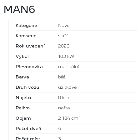
MAN6
Kategorie
Nové
Karoserie
skříň
Rok uvedení
2026
Výkon
103 kW
Převodovka
manuální
Barva
bílá
Druh vozu
užitkové
Najeto
0 km
Palivo
nafta
3
Objem
2 184 cm
Počet dveří
4
Počet míst
3