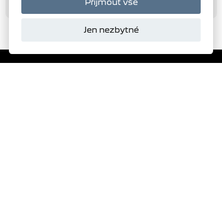
Přijmout vše
Jen nezbytné
Domanský
s.r.o.
Autorizovaný dealer
PEUGEOT
277
VYBRAT SKLADOVÝ VŮZ
ŽÁDOST O NABÍDKU
TESTOVACÍ JÍZDA
OBJEDNAT SERVIS