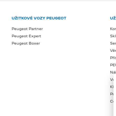
UŽITKOVÉ VOZY PEUGEOT
UŽ
Peugeot Partner
Ko
Peugeot Expert
Sk
Peugeot Boxer
Se
Věr
Př
PE
Náh
Vo
Kl
Pr
Ce