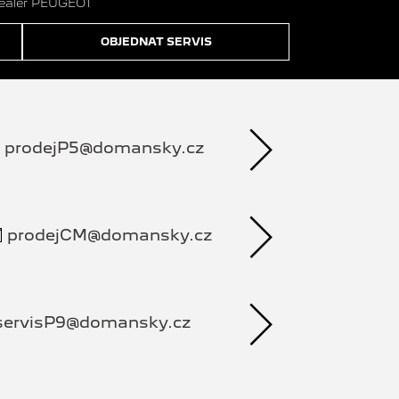
dealer PEUGEOT
OBJEDNAT SERVIS
prodejP5@domansky.cz
prodejCM@domansky.cz
servisP9@domansky.cz