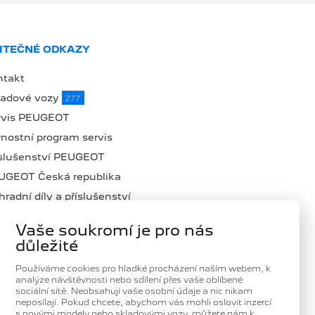
ITEČNÉ ODKAZY
ntakt
ladové vozy
277
rvis PEUGEOT
nostní program servis
íslušenství PEUGEOT
UGEOT Česká republika
radní díly a příslušenství
lná místa
Vaše soukromí je pro nás
ub Domanský
důležité
oč zvolit DOMANSKÝ
Používáme cookies pro hladké procházení naším webem, k
ntrum Peugeot Professional
analýze návštěvnosti nebo sdílení přes vaše oblíbené
sociální sítě. Neobsahují vaše osobní údaje a nic nikam
neposílají. Pokud chcete, abychom vás mohli oslovit inzercí
s novými modely nebo skladovými vozy, můžete nám k