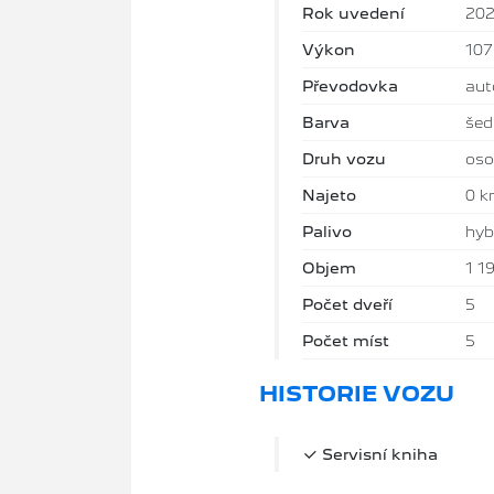
Rok uvedení
20
Výkon
10
Převodovka
aut
Barva
šed
Druh vozu
oso
Najeto
0 
Palivo
hyb
Objem
1 1
Počet dveří
5
Počet míst
5
HISTORIE VOZU
Servisní kniha