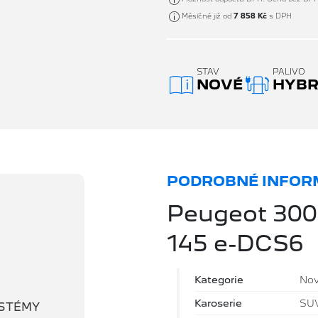
Měsíčně již od
7 858 Kč
s DPH
STAV
PALIVO
NOVÉ
HYBRI
PODROBNÉ INFORM
Peugeot 300
145 e-DCS6
Kategorie
No
Karoserie
SU
YSTÉMY