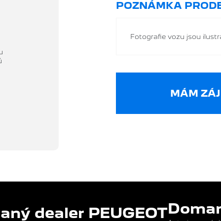
POZNÁMKA PRODE
Fotografie vozu jsou ilustra
u
ů
MÁM ZÁJ
Domans