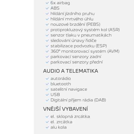
6x airbag
ABS
hlídání jízdního pruhu
hlídání mrtvého úhlu
nouzové brzdění (PEBS)
protiprokluzový systém kol (ASR)
senzor tlaku v pneumatikách
sledování únavy řidiče
stabilizace podvozku (ESP)
360° monitorovací systém (AVM)
parkovací senzory zadní
parkovací senzory přední
AUDIO A TELEMATIKA
autorádio
bluetooth
satelitní navigace
USB
Digitální příjem rádia (DAB)
VNĚJŠÍ VYBAVENÍ
el. sklopná zrcátka
el. zrcátka
alu kola