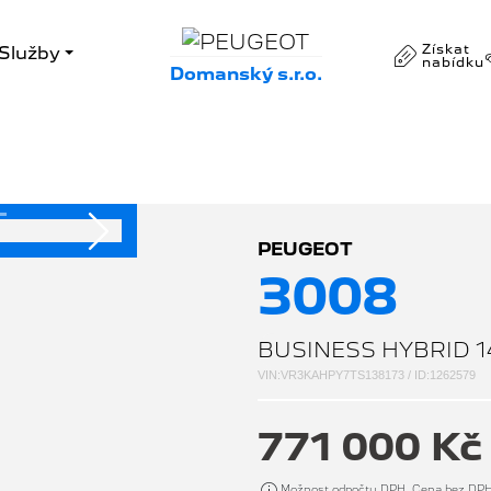
Získat
Služby
nabídku
Domanský s.r.o.
Následující
PEUGEOT
3008
BUSINESS HYBRID 1
VIN:VR3KAHPY7TS138173 / ID:1262579
771 000 K
Možnost odpočtu DPH. Cena bez DP