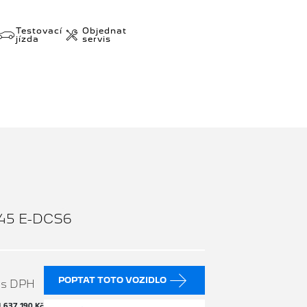
Testovací
Objednat
jízda
servis
45 E-DCS6
č
POPTAT TOTO VOZIDLO
s DPH
H
637 190 Kč