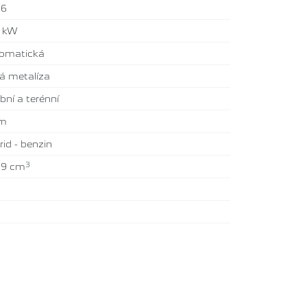
26
7 kW
omatická
á metalíza
bní a terénní
km
rid - benzin
3
99 cm