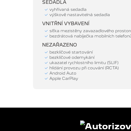
SEDADLA
vyhřívaná sedadla
výškově nastavitelná sedadla
VNITŘNÍ VYBAVENÍ
síťka mezistěny zavazadlového prostor
bezdrátová nabíječka mobilních telefon
NEZAŘAZENO
bezklíčové startování
bezklíčové odemykání
ukazatel rychlostního limitu (SLIF)
hlídání provozu při couvání (RCTA)
Android Auto
Apple CarPlay