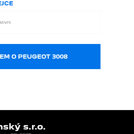
JCE
tivní.
EM O PEUGEOT 3008
ký s.r.o.