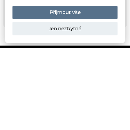
Přijmout vše
Jen nezbytné
Domanský
s.r.o.
Autorizovaný dealer
PEUGEOT
276
VYBRAT SKLADOVÝ VŮZ
ŽÁDOST O NABÍDKU
TESTOVACÍ JÍZDA