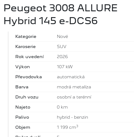
Peugeot 3008 ALLURE
Hybrid 145 e-DCS6
Kategorie
Nové
Karoserie
SUV
Rok uvedení
2026
Výkon
107 kW
Převodovka
automatická
Barva
modrá metalíza
Druh vozu
osobní a terénní
Najeto
0 km
Palivo
hybrid - benzin
3
Objem
1 199 cm