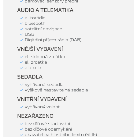
parkovací senzory přední
AUDIO A TELEMATIKA
autorádio
bluetooth
satelitní navigace
USB
Digitální příjem rádia (DAB)
VNĚJŠÍ VYBAVENÍ
el. sklopná zrcátka
el. zrcátka
alu kola
SEDADLA
vyhřívaná sedadla
výškově nastavitelná sedadla
VNITŘNÍ VYBAVENÍ
vyhřívaný volant
NEZAŘAZENO
bezklíčové startování
bezklíčové odemykání
ukazatel rychlostního limitu (SLIF)