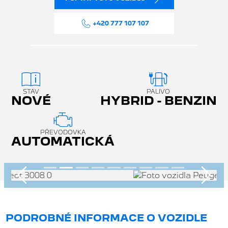
+420 777 107 107
STAV
PALIVO
NOVÉ
HYBRID - BENZIN
PŘEVODOVKA
AUTOMATICKÁ
Předchozí
Násle
PODROBNÉ INFORMACE O VOZIDLE