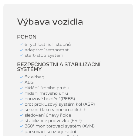
Výbava vozidla
POHON
6 rychlostních stupňů
adaptivní tempomat
start-stop systém
BEZPEČNOSTNÍ A STABILIZAČNÍ
SYSTÉMY
6x airbag
ABS
hlídání jízdního pruhu
hlídání mrtvého úhlu
nouzové brzdění (PEBS)
protiprokluzový systém kol (ASR)
senzor tlaku v pneumatikách
sledování únavy řidiče
stabilizace podvozku (ESP)
360° monitorovací systém (AVM)
parkovací senzory zadní