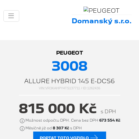
Domanský s.r.o.
PEUGEOT
3008
ALLURE HYBRID 145 E-DCS6
VIN:VR3KAHPY4TS137711 / ID:1262436
815 000 Kč
s DPH
Možnost odpočtu DPH. Cena bez DPH
673 554 Kč
Měsíčně již od
8 307 Kč
s DPH
POPTAT TOTO VOZIDLO