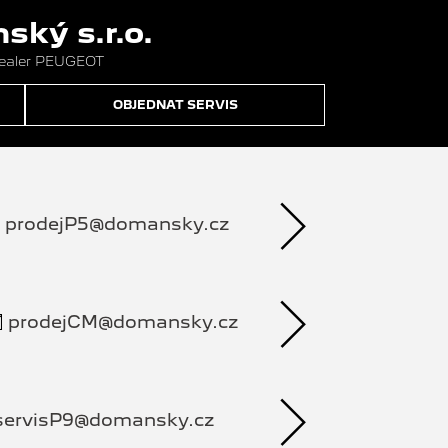
ký s.r.o.
dealer PEUGEOT
OBJEDNAT SERVIS
prodejP5@domansky.cz
prodejCM@domansky.cz
servisP9@domansky.cz