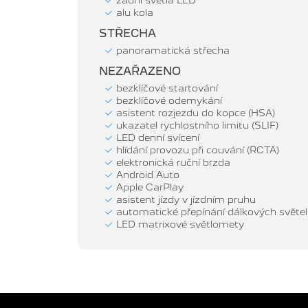
alu kola
STŘECHA
panoramatická střecha
NEZAŘAZENO
bezklíčové startování
bezklíčové odemykání
asistent rozjezdu do kopce (HSA)
ukazatel rychlostního limitu (SLIF)
LED denní svícení
hlídání provozu při couvání (RCTA)
elektronická ruční brzda
Android Auto
Apple CarPlay
asistent jízdy v jízdním pruhu
automatické přepínání dálkových světel
LED matrixové světlomety