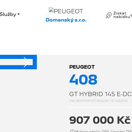
Získat
Služby
nabídku
Domanský s.r.o.
Následující
PEUGEOT
408
GT HYBRID 145 E-D
VIN:VR3FPHPY3TY561149 / ID:1261502
907 000 K
Možnost odpočtu DPH. Cena bez DP