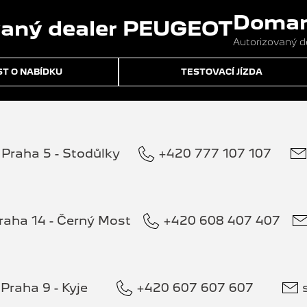
Domans
Autorizovaný 
T O NABÍDKU
TESTOVACÍ JÍZDA
Praha 5 - Stodůlky
+420 777 107 107
raha 14 - Černý Most
+420 608 407 407
Praha 9 - Kyje
+420 607 607 607