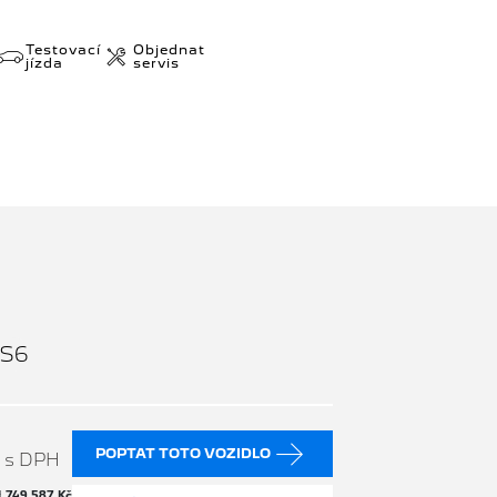
Testovací
Objednat
jízda
servis
CS6
č
POPTAT TOTO VOZIDLO
s DPH
H
749 587 Kč