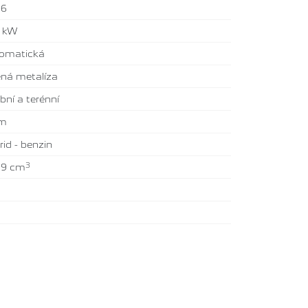
26
7 kW
omatická
ená metalíza
bní a terénní
km
rid - benzin
3
99 cm