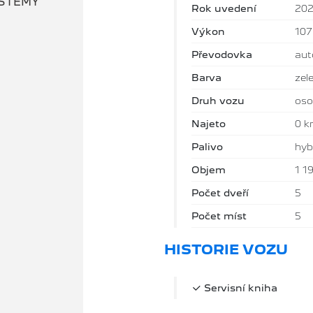
YSTÉMY
Rok uvedení
20
Výkon
10
Převodovka
aut
Barva
zel
Druh vozu
oso
Najeto
0 
Palivo
hyb
Objem
1 1
Počet dveří
5
Počet míst
5
HISTORIE VOZU
Servisní kniha