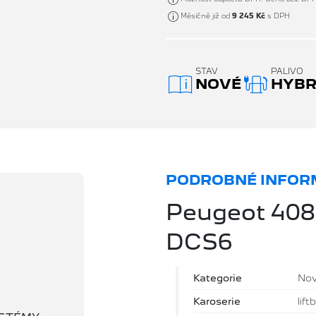
Měsíčně již od
9 245 Kč
s DPH
STAV
PALIVO
NOVÉ
HYBRI
PODROBNÉ INFORM
Peugeot 408
DCS6
Kategorie
No
Karoserie
lift