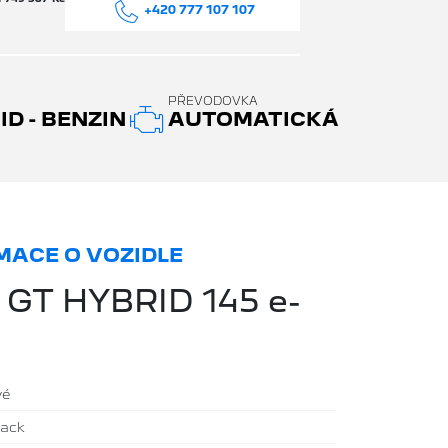
+420 777 107 107
PŘEVODOVKA
D - BENZIN
AUTOMATICKÁ
ACE O VOZIDLE
 GT HYBRID 145 e-
vé
back