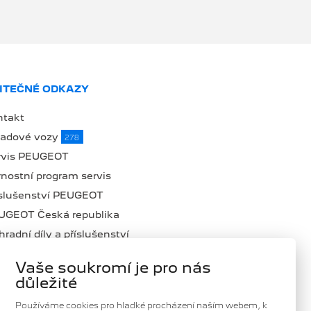
ITEČNÉ ODKAZY
ntakt
ladové vozy
278
rvis PEUGEOT
nostní program servis
íslušenství PEUGEOT
UGEOT Česká republika
radní díly a příslušenství
lná místa
Vaše soukromí je pro nás
ub Domanský
důležité
oč zvolit DOMANSKÝ
Používáme cookies pro hladké procházení naším webem, k