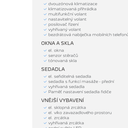
dvouzónová klimatizace
klimatizovaná přihrádka
multifunkční volant
nastavitelný volant
posilovač řízení
vyhřívaný volant
bezdrátová nabíječka mobilních telefon
OKNA A SKLA
el. okna
senzor stěračů
tónovaná skla
SEDADLA
el. seřiditelná sedadla
sedadla s funkcí masáže - přední
vyhřívaná sedadla
Paměť nastavení sedadla řidiče
VNĚJŠÍ VYBAVENÍ
el. sklopná zrcátka
el. víko zavazadlového prostoru
el. zrcátka
vyhřívaná zrcátka
zadní světla LED