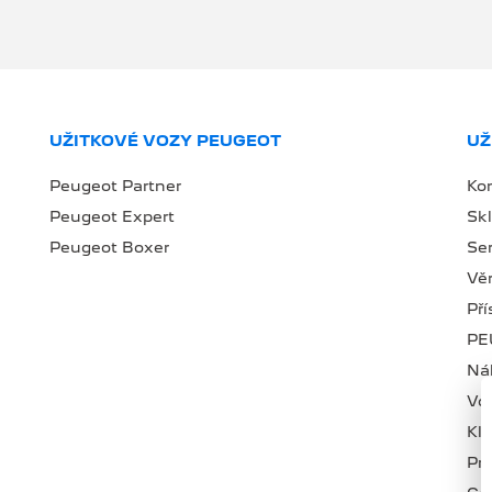
UŽITKOVÉ VOZY PEUGEOT
UŽ
Peugeot Partner
Ko
Peugeot Expert
Sk
Peugeot Boxer
Se
Věr
Př
PE
Náh
Vo
Kl
Pr