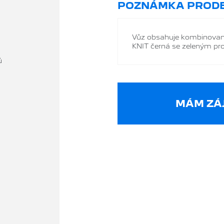
POZNÁMKA PRODE
Vůz obsahuje kombinovan
KNIT černá se zeleným proš
ů
MÁM ZÁJ