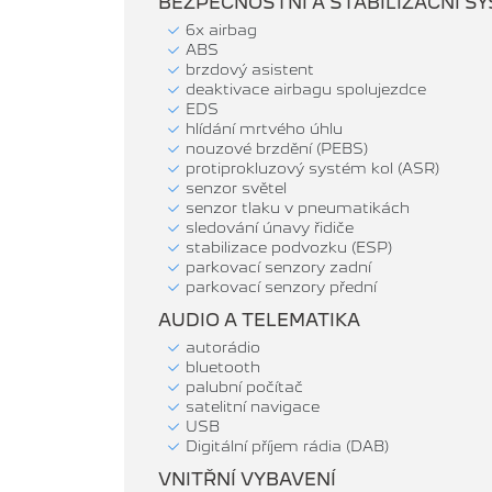
BEZPEČNOSTNÍ A STABILIZAČNÍ S
6x airbag
ABS
brzdový asistent
deaktivace airbagu spolujezdce
EDS
hlídání mrtvého úhlu
nouzové brzdění (PEBS)
protiprokluzový systém kol (ASR)
senzor světel
senzor tlaku v pneumatikách
sledování únavy řidiče
stabilizace podvozku (ESP)
parkovací senzory zadní
parkovací senzory přední
AUDIO A TELEMATIKA
autorádio
bluetooth
palubní počítač
satelitní navigace
USB
Digitální příjem rádia (DAB)
VNITŘNÍ VYBAVENÍ