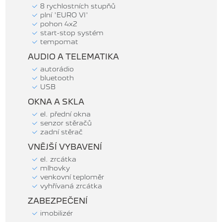
8 rychlostních stupňů
plní 'EURO VI'
pohon 4x2
start-stop systém
tempomat
AUDIO A TELEMATIKA
autorádio
bluetooth
USB
OKNA A SKLA
el. přední okna
senzor stěračů
zadní stěrač
VNĚJŠÍ VYBAVENÍ
el. zrcátka
mlhovky
venkovní teploměr
vyhřívaná zrcátka
ZABEZPEČENÍ
imobilizér