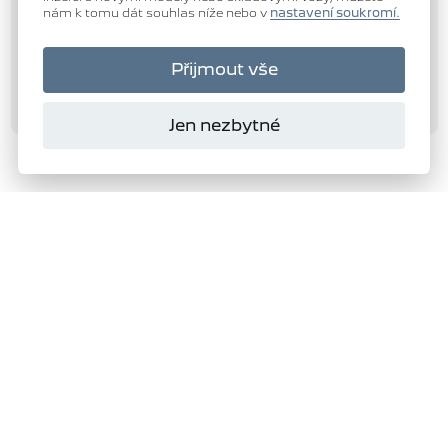
nám k tomu dát souhlas níže nebo v
nastavení soukromí.
Přijmout vše
Jen nezbytné
Domanský
s.r.o.
Autorizovaný dealer
PEUGEOT
277
VYBRAT SKLADOVÝ VŮZ
ŽÁDOST O NABÍDKU