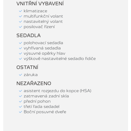
VNITŘNÍ VYBAVENÍ
klimatizace
multifunkční volant
nastavitelný volant
posilovač řízení
SEDADLA
polohovací sedadla
vyhřívaná sedadla
výsuvné opěrky hlav
výškově nastavitelné sedadlo řidiče
OSTATNÍ
záruka
NEZAŘAZENO
asistent rozjezdu do kopce (HSA)
zatmavená zadní skla
přední pohon
třetí řada sedadel
Boční posuvné dveře