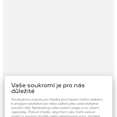
Vaše soukromí je pro nás
důležité
Používáme cookies pro hladké procházení naším webem,
k analýze návštěvnosti nebo sdílení přes vaše oblíbené
sociální sítě. Neobsahují vaše osobní údaje a nic nikam
neposílají. Pokud chcete, abychom vás mohli oslovit
inzercí s novými modely nebo skladovými vozy, můžete