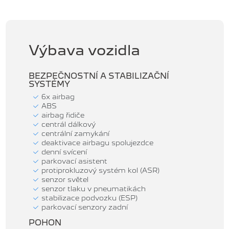
Výbava vozidla
BEZPEČNOSTNÍ A STABILIZAČNÍ
SYSTÉMY
6x airbag
ABS
airbag řidiče
centrál dálkový
centrální zamykání
deaktivace airbagu spolujezdce
denní svícení
parkovací asistent
protiprokluzový systém kol (ASR)
senzor světel
senzor tlaku v pneumatikách
stabilizace podvozku (ESP)
parkovací senzory zadní
POHON