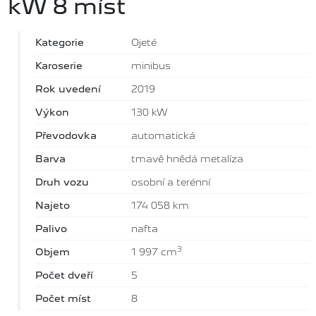
kW 8 míst
Kategorie
Ojeté
Karoserie
minibus
Rok uvedení
2019
Výkon
130 kW
Převodovka
automatická
Barva
tmavě hnědá metalíza
Druh vozu
osobní a terénní
Najeto
174 058 km
Palivo
nafta
3
Objem
1 997 cm
Počet dveří
5
Počet míst
8