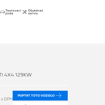
Testovací
Objednat
jízda
servis
TI 4X4 129KW
č
POPTAT TOTO VOZIDLO
s DPH