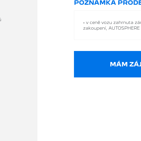
POZNÁMKA PRODE
ů
• v ceně vozu zahrnuta z
zakoupení, AUTOSPHER
MÁM ZÁJ