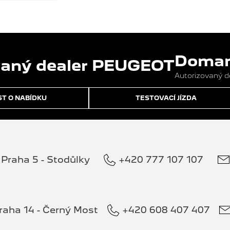
Domans
Autorizovaný 
T O NABÍDKU
TESTOVACÍ JÍZDA
Praha 5 - Stodůlky
+420 777 107 107
raha 14 - Černý Most
+420 608 407 407