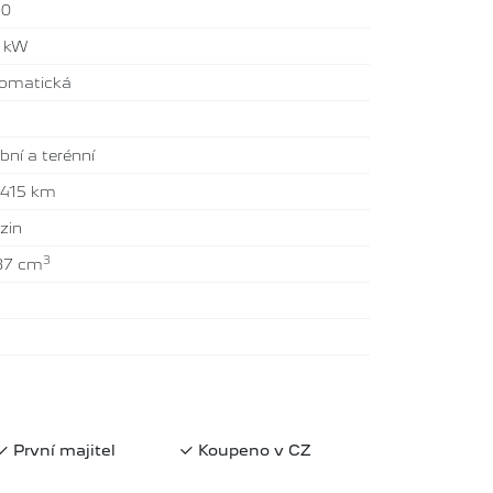
20
9 kW
omatická
bní a terénní
 415 km
zin
3
87 cm
První majitel
Koupeno v CZ