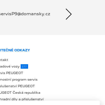
servisP9@domansky.cz
ITEČNÉ ODKAZY
ntakt
ladové vozy
277
rvis PEUGEOT
nostní program servis
íslušenství PEUGEOT
UGEOT Česká republika
radní díly a příslušenství