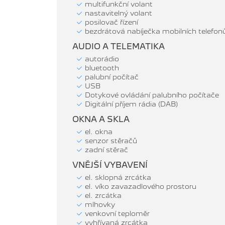
multifunkční volant
nastavitelný volant
posilovač řízení
bezdrátová nabíječka mobilních telefon
AUDIO A TELEMATIKA
autorádio
bluetooth
palubní počítač
USB
Dotykové ovládání palubního počítače
Digitální příjem rádia (DAB)
OKNA A SKLA
el. okna
senzor stěračů
zadní stěrač
VNĚJŠÍ VYBAVENÍ
el. sklopná zrcátka
el. víko zavazadlového prostoru
el. zrcátka
mlhovky
venkovní teploměr
vyhřívaná zrcátka