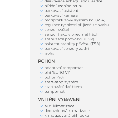
deaktivace airbagu spolujezdce
hlídání jízdního pruhu
parkovací asistent
parkovací kamera
protiprokluzový systém kol (ASR)
regulace rychlosti při jízdě ze svahu
senzor světel
senzor tlaku v pneumatikách
stabilizace podvozku (ESP)
asistent stability přívěsu (TSA)
parkovací senzory zadní
isofix
POHON
adaptivní tempomat
plní 'EURO VI'
pohon 4x4
start-stop systém
startování tlačítkem
tempomat
VNITŘNÍ VYBAVENÍ
aut. klimatizace
dvouzónová klimatizace
klimatizovaná přihrádka