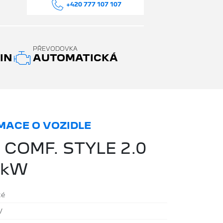
+420 777 107 107
PŘEVODOVKA
IN
AUTOMATICKÁ
ACE O VOZIDLE
 COMF. STYLE 2.0
9kW
té
V