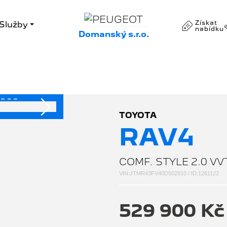
Získat
Služby
nabídku
Domanský s.r.o.
Následující
TOYOTA
RAV4
COMF. STYLE 2.0 VV
VIN:JTMR43FV40D502910 / ID:1261122
529 900 K