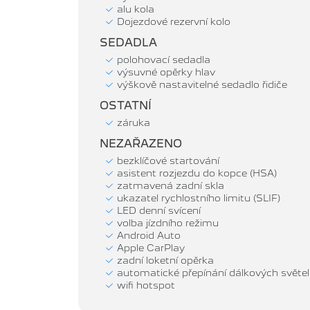
alu kola
Dojezdové rezervní kolo
SEDADLA
polohovací sedadla
výsuvné opěrky hlav
výškově nastavitelné sedadlo řidiče
OSTATNÍ
záruka
NEZAŘAZENO
bezklíčové startování
asistent rozjezdu do kopce (HSA)
zatmavená zadní skla
ukazatel rychlostního limitu (SLIF)
LED denní svícení
volba jízdního režimu
Android Auto
Apple CarPlay
zadní loketní opěrka
automatické přepínání dálkových světel
wifi hotspot