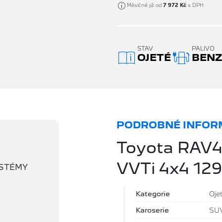
Měsíčně již od
7 972 Kč
s DPH
STAV
PALIVO
OJETÉ
BENZ
PODROBNÉ INFORM
Toyota RAV4
VVTi 4x4 12
YSTÉMY
Kategorie
Oje
Karoserie
SU