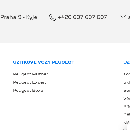
Praha 9 - Kyje
+420 607 607 607
UŽITKOVÉ VOZY PEUGEOT
UŽ
Peugeot Partner
Ko
Peugeot Expert
Sk
Peugeot Boxer
Se
Věr
Př
PE
Náh