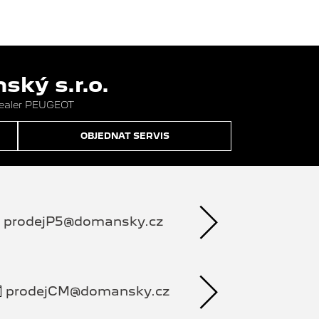
ký s.r.o.
dealer PEUGEOT
OBJEDNAT SERVIS
prodejP5@domansky.cz
prodejCM@domansky.cz