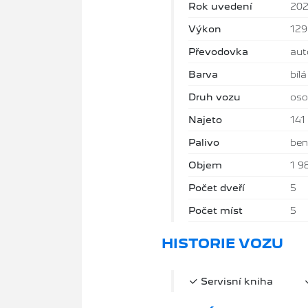
Rok uvedení
20
Výkon
12
Převodovka
aut
Barva
bílá
Druh vozu
oso
Najeto
141
Palivo
ben
Objem
1 9
Počet dveří
5
Počet míst
5
HISTORIE VOZU
Servisní kniha