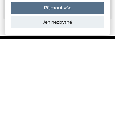
Přijmout vše
Jen nezbytné
Domanský
s.r.o.
Autorizovaný dealer
PEUGEOT
277
VYBRAT SKLADOVÝ VŮZ
ŽÁDOST O NABÍDKU
TESTOVACÍ JÍZDA