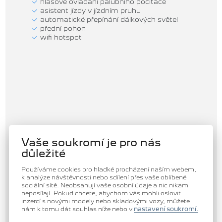
hlasové ovládání palubního počítače
asistent jízdy v jízdním pruhu
automatické přepínání dálkových světel
přední pohon
wifi hotspot
Vaše soukromí je pro nás
důležité
Používáme cookies pro hladké procházení naším webem,
k analýze návštěvnosti nebo sdílení přes vaše oblíbené
sociální sítě. Neobsahují vaše osobní údaje a nic nikam
neposílají. Pokud chcete, abychom vás mohli oslovit
inzercí s novými modely nebo skladovými vozy, můžete
nám k tomu dát souhlas níže nebo v
nastavení soukromí.