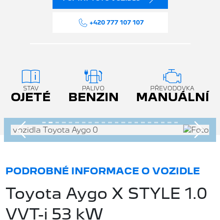
+420 777 107 107
STAV
PALIVO
PŘEVODOVKA
OJETÉ
BENZIN
MANUÁLNÍ
Předchozí
Násle
PODROBNÉ INFORMACE O VOZIDLE
Toyota Aygo X STYLE 1.0
VVT-i 53 kW