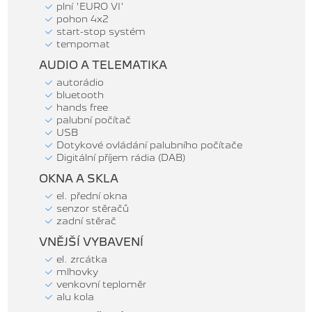
plní 'EURO VI'
pohon 4x2
start-stop systém
tempomat
AUDIO A TELEMATIKA
autorádio
bluetooth
hands free
palubní počítač
USB
Dotykové ovládání palubního počítače
Digitální příjem rádia (DAB)
OKNA A SKLA
el. přední okna
senzor stěračů
zadní stěrač
VNĚJŠÍ VYBAVENÍ
el. zrcátka
mlhovky
venkovní teploměr
alu kola