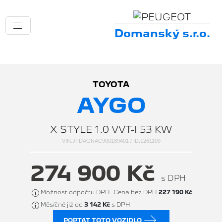
Domanský s.r.o.
TOYOTA
AYGO
X STYLE 1.0 VVT-I 53 KW
VIN:JTDAGNAC900189401 / ID:1261109
274 900 Kč
s DPH
Možnost odpočtu DPH. Cena bez DPH
227 190 Kč
Měsíčně již od
3 142 Kč
s DPH
POPTAT TOTO VOZIDLO