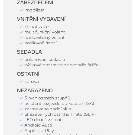
ZABEZPEČENÍ
imobilizér
VNITŘNÍ VYBAVENÍ
klimatizace
multifunkční volant
nastavitelný volant
posilovač řízení
SEDADLA
polohovací sedadla
výškově nastavitelné sedadlo řidiče
OSTATNÍ
záruka
NEZAŘAZENO
5 rychlostních stupňů
asistent rozjezdu do kopce (HSA)
zatmavená zadní skla
ukazatel rychlostního limitu (SLIF)
LED denní svícení
Android Auto
Apple CarPlay