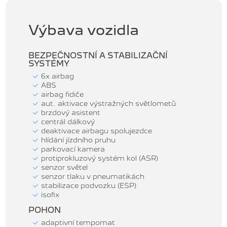
Výbava vozidla
BEZPEČNOSTNÍ A STABILIZAČNÍ
SYSTÉMY
6x airbag
ABS
airbag řidiče
aut. aktivace výstražných světlometů
brzdový asistent
centrál dálkový
deaktivace airbagu spolujezdce
hlídání jízdního pruhu
parkovací kamera
protiprokluzový systém kol (ASR)
senzor světel
senzor tlaku v pneumatikách
stabilizace podvozku (ESP)
isofix
POHON
adaptivní tempomat