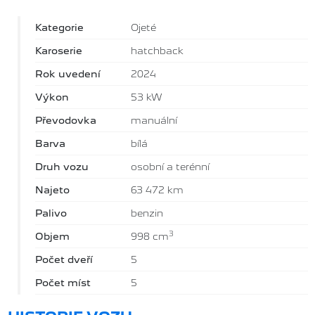
Kategorie
Ojeté
Karoserie
hatchback
Rok uvedení
2024
Výkon
53 kW
Převodovka
manuální
Barva
bílá
Druh vozu
osobní a terénní
Najeto
63 472 km
Palivo
benzin
3
Objem
998 cm
Počet dveří
5
Počet míst
5