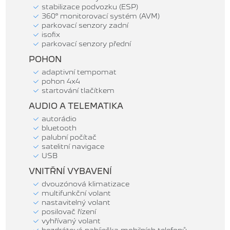
stabilizace podvozku (ESP)
360° monitorovací systém (AVM)
parkovací senzory zadní
isofix
parkovací senzory přední
POHON
adaptivní tempomat
pohon 4x4
startování tlačítkem
AUDIO A TELEMATIKA
autorádio
bluetooth
palubní počítač
satelitní navigace
USB
VNITŘNÍ VYBAVENÍ
dvouzónová klimatizace
multifunkční volant
nastavitelný volant
posilovač řízení
vyhřívaný volant