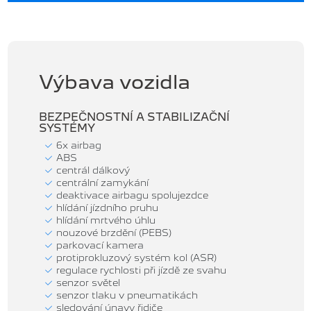
Výbava vozidla
BEZPEČNOSTNÍ A STABILIZAČNÍ
SYSTÉMY
6x airbag
ABS
centrál dálkový
centrální zamykání
deaktivace airbagu spolujezdce
hlídání jízdního pruhu
hlídání mrtvého úhlu
nouzové brzdění (PEBS)
parkovací kamera
protiprokluzový systém kol (ASR)
regulace rychlosti při jízdě ze svahu
senzor světel
senzor tlaku v pneumatikách
sledování únavy řidiče