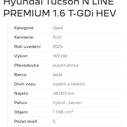
Hyundai Tucson N LINE
PREMIUM 1.6 T-GDi HEV
Kategorie
Ojeté
Karoserie
SUV
Rok uvedení
2024
Výkon
169 kW
Převodovka
automatická
Barva
šedá
Druh vozu
osobní a terénní
Najeto
48 003 km
Palivo
hybrid - benzin
3
Objem
1 598 cm
Počet dveří
5