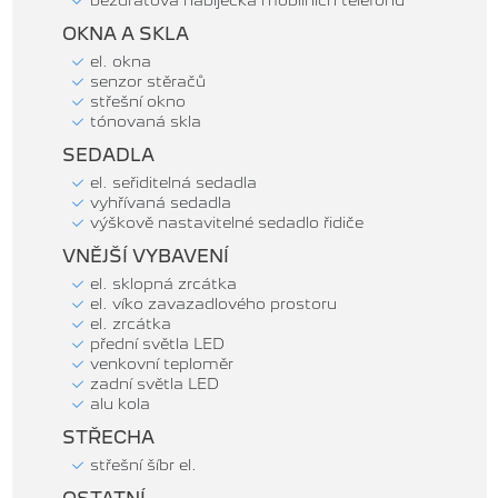
bezdrátová nabíječka mobilních telefonů
OKNA A SKLA
el. okna
senzor stěračů
střešní okno
tónovaná skla
SEDADLA
el. seřiditelná sedadla
vyhřívaná sedadla
výškově nastavitelné sedadlo řidiče
VNĚJŠÍ VYBAVENÍ
el. sklopná zrcátka
el. víko zavazadlového prostoru
el. zrcátka
přední světla LED
venkovní teploměr
zadní světla LED
alu kola
STŘECHA
střešní šíbr el.