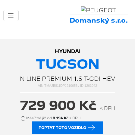
Domanský s.r.o.
HYUNDAI
TUCSON
N LINE PREMIUM 1.6 T-GDI HEV
VIN:TMAJB811DPJ210656 / ID:1261042
729 900 Kč
s DPH
Měsíčně již od
8 194 Kč
s DPH
POPTAT TOTO VOZIDLO