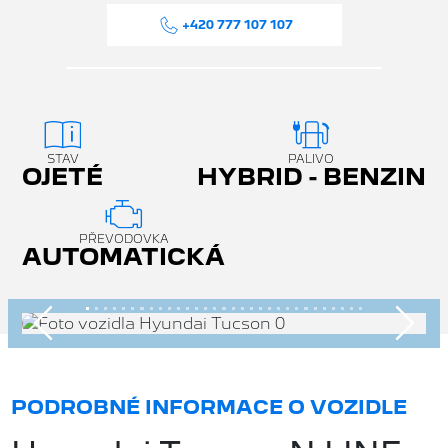
+420 777 107 107
STAV
PALIVO
OJETÉ
HYBRID - BENZIN
PŘEVODOVKA
AUTOMATICKÁ
Předchozí
Násle
PODROBNÉ INFORMACE O VOZIDLE