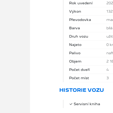
Rok uvedení
20
Výkon
13
Převodovka
man
Barva
bílá
Druh vozu
uži
Najeto
0 
Palivo
naf
Objem
2 1
Počet dveří
4
Počet míst
3
HISTORIE VOZU
Servisní kniha