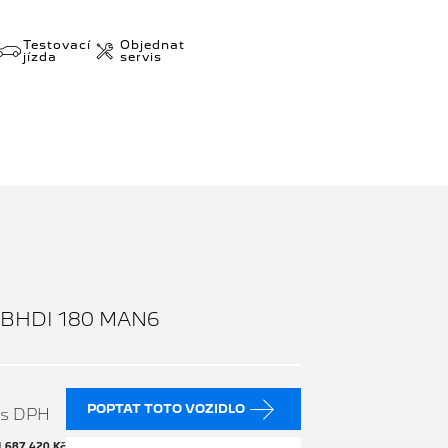
Testovací
Objednat
jízda
servis
BHDI 180 MAN6
POPTAT TOTO VOZIDLO
s DPH
H
687 420 Kč