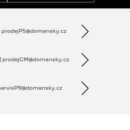
prodejP5@domansky.cz
prodejCM@domansky.cz
servisP9@domansky.cz