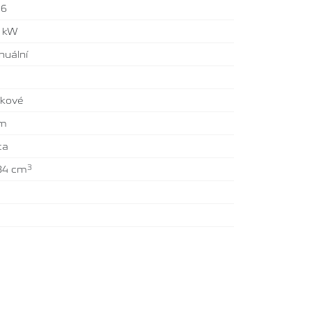
26
2 kW
uální
tkové
km
ta
3
84 cm