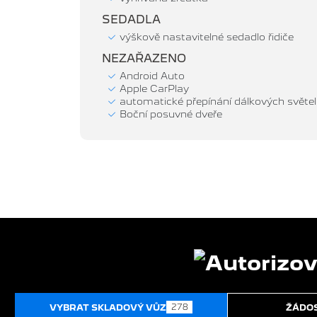
SEDADLA
výškově nastavitelné sedadlo řidiče
NEZAŘAZENO
Android Auto
Apple CarPlay
automatické přepínání dálkových světel
Boční posuvné dveře
278
VYBRAT SKLADOVÝ VŮZ
ŽÁDOS