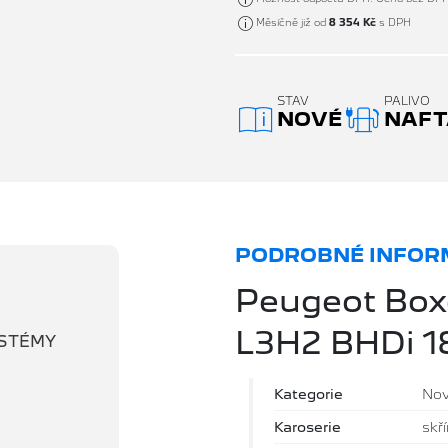
Měsíčně již od
8 354 Kč
s DPH
STAV
PALIVO
NOVÉ
NAFT
PODROBNÉ INFORM
Peugeot Box
L3H2 BHDi 
YSTÉMY
Kategorie
No
Karoserie
skř