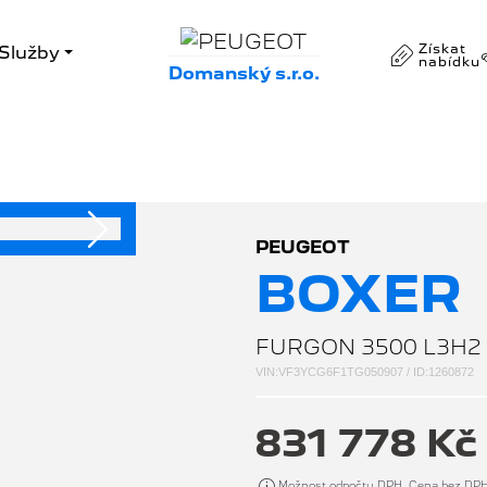
Získat
Služby
nabídku
Domanský s.r.o.
Následující
PEUGEOT
BOXER
FURGON 3500 L3H2 
VIN:VF3YCG6F1TG050907 / ID:1260872
831 778 Kč
Možnost odpočtu DPH. Cena bez DP