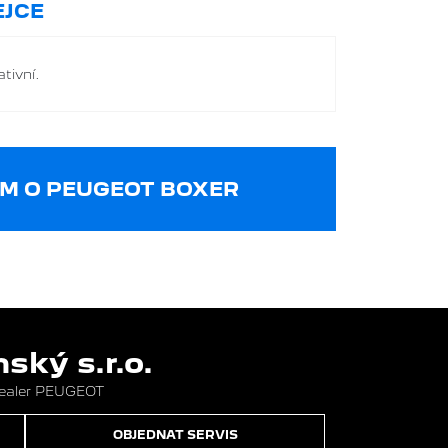
JCE
tivní.
M O PEUGEOT BOXER
ký s.r.o.
dealer PEUGEOT
OBJEDNAT SERVIS