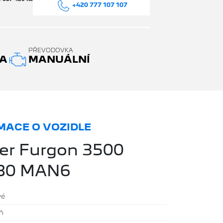
+420 777 107 107
PŘEVODOVKA
A
MANUÁLNÍ
ACE O VOZIDLE
er Furgon 3500
180 MAN6
vé
íň