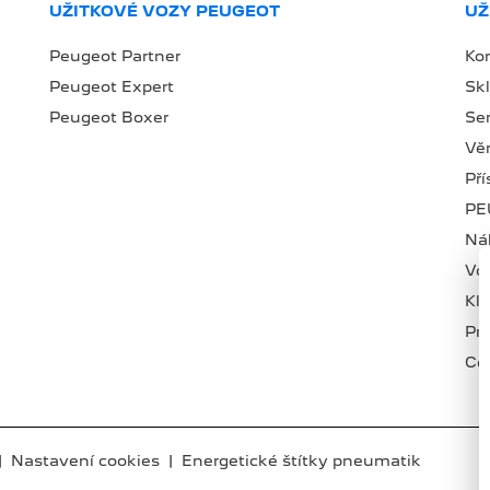
UŽITKOVÉ VOZY PEUGEOT
UŽ
Peugeot Partner
Ko
Peugeot Expert
Sk
Peugeot Boxer
Se
Věr
Př
PE
Náh
Vo
Kl
Pr
Ce
|
Nastavení cookies
|
Energetické štítky pneumatik