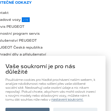
ITEČNÉ ODKAZY
ntakt
ladové vozy
278
rvis PEUGEOT
nostní program servis
íslušenství PEUGEOT
UGEOT Česká republika
radní díly a příslušenství
lná místa
Vaše soukromí je pro nás
ub Domanský
důležité
oč zvolit DOMANSKÝ
Používáme cookies pro hladké procházení naším webem, k
ntrum Peugeot Professional
analýze návštěvnosti nebo sdílení přes vaše oblíbené
sociální sítě. Neobsahují vaše osobní údaje a nic nikam
neposílají. Pokud chcete, abychom vás mohli oslovit inzercí
s novými modely nebo skladovými vozy, můžete nám k
tomu dát souhlas níže nebo v
nastavení soukromí.
SLEDUJTE NÁS