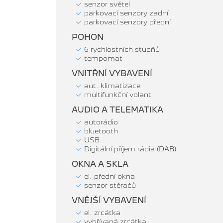
senzor světel
parkovací senzory zadní
parkovací senzory přední
POHON
6 rychlostních stupňů
tempomat
VNITŘNÍ VYBAVENÍ
aut. klimatizace
multifunkční volant
AUDIO A TELEMATIKA
autorádio
bluetooth
USB
Digitální příjem rádia (DAB)
OKNA A SKLA
el. přední okna
senzor stěračů
VNĚJŠÍ VYBAVENÍ
el. zrcátka
vyhřívaná zrcátka