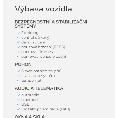
Výbava vozidla
BEZPEČNOSTNÍ A STABILIZAČNÍ
SYSTÉMY
2x airbag
centrál dálkový
denní svícení
nouzové brzdění (PEBS)
parkovací kamera
parkovací senzory zadní
POHON
6 rychlostních stupňů
start-stop systém
tempomat
AUDIO A TELEMATIKA
autorádio
bluetooth
USB
Digitální příjem rádia (DAB)
OKNA A SKLA