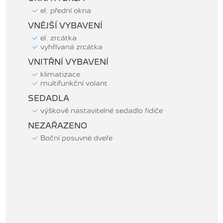
el. přední okna
VNĚJŠÍ VYBAVENÍ
el. zrcátka
vyhřívaná zrcátka
VNITŘNÍ VYBAVENÍ
klimatizace
multifunkční volant
SEDADLA
výškově nastavitelné sedadlo řidiče
NEZAŘAZENO
Boční posuvné dveře