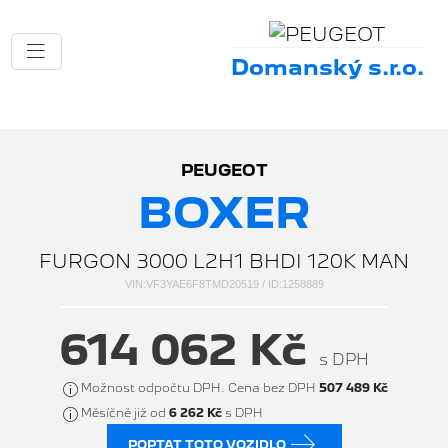
Domanský s.r.o.
PEUGEOT
BOXER
FURGON 3000 L2H1 BHDI 120K MAN
VIN:VF3YAE6F8TMD20519 / ID:1258889
614 062 Kč
s DPH
Možnost odpočtu DPH. Cena bez DPH
507 489 Kč
Měsíčně již od
6 262 Kč
s DPH
POPTAT TOTO VOZIDLO