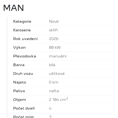
MAN
Kategorie
Nové
Karoserie
skříň
Rok uvedení
2026
Výkon
88 kW
Převodovka
manuální
Barva
bílá
Druh vozu
užitkové
Najeto
0 km
Palivo
nafta
3
Objem
2 184 cm
Počet dveří
4
Počet míst
3