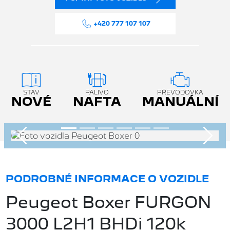
+420 777 107 107
STAV
PALIVO
PŘEVODOVKA
NOVÉ
NAFTA
MANUÁLNÍ
Předchozí
Násle
PODROBNÉ INFORMACE O VOZIDLE
Peugeot Boxer FURGON
3000 L2H1 BHDi 120k