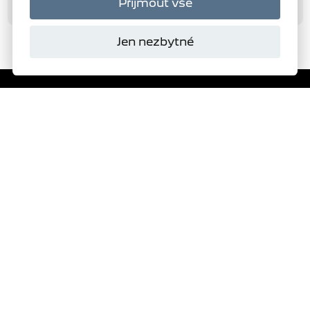
Přijmout vše
Jen nezbytné
Domanský
s.r.o.
Autorizovaný dealer
PEUGEOT
278
VYBRAT SKLADOVÝ VŮZ
ŽÁDOST O NABÍDKU
TESTOVACÍ JÍZDA
OBJEDNAT SERVIS