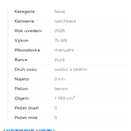
Kategorie
Nové
Karoserie
hatchback
Rok uvedení
2026
Výkon
74 kW
Převodovka
manuální
Barva
žlutá
Druh vozu
osobní a terénní
Najeto
0 km
Palivo
benzin
3
Objem
1 199 cm
Počet dveří
5
Počet míst
5