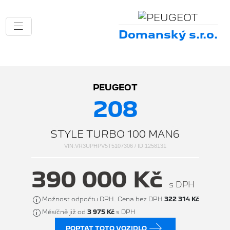
Domanský s.r.o.
PEUGEOT
208
STYLE TURBO 100 MAN6
VIN:VR3UPHPV5T5107306 / ID:1258131
390 000 Kč
s DPH
Možnost odpočtu DPH. Cena bez DPH
322 314 Kč
Měsíčně již od
3 975 Kč
s DPH
POPTAT TOTO VOZIDLO