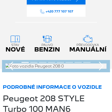
+420 777 107 107
STAV
PALIVO
PŘEVODOVKA
NOVÉ
BENZIN
MANUÁLNÍ
Předchozí
Násle
PODROBNÉ INFORMACE O VOZIDLE
Peugeot 208 STYLE
Turbo 100 MAN6