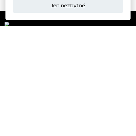
Jen nezbytné
Domanský
s.r.o.
Autorizovaný dealer
PEUGEOT
277
VYBRAT SKLADOVÝ VŮZ
ŽÁDOST O NABÍDKU
TESTOVACÍ JÍZDA
OBJEDNAT SERVIS