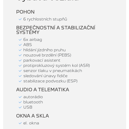
POHON
6 rychlostních stupňů
BEZPEČNOSTNÍ A STABILIZAČNÍ
SYSTÉMY
6x airbag
ABS
hlídání jízdního pruhu
nouzové brzdění (PEBS)
parkovací asistent
protiprokluzový systém kol (ASR)
senzor tlaku v pneumatikách
sledování únavy řidiče
stabilizace podvozku (ESP)
AUDIO A TELEMATIKA
autorádio
bluetooth
USB
OKNA A SKLA
el. okna