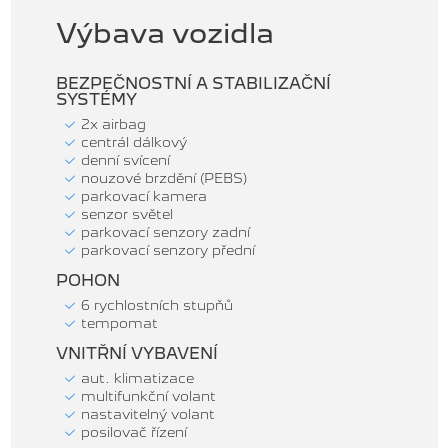
Výbava vozidla
BEZPEČNOSTNÍ A STABILIZAČNÍ
SYSTÉMY
2x airbag
centrál dálkový
denní svícení
nouzové brzdění (PEBS)
parkovací kamera
senzor světel
parkovací senzory zadní
parkovací senzory přední
POHON
6 rychlostních stupňů
tempomat
VNITŘNÍ VYBAVENÍ
aut. klimatizace
multifunkční volant
nastavitelný volant
posilovač řízení