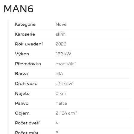
MAN6
Kategorie
Nové
Karoserie
skříň
Rok uvedení
2026
Výkon
132 kW
Převodovka
manuální
Barva
bílá
Druh vozu
užitkové
Najeto
0 km
Palivo
nafta
3
Objem
2 184 cm
Počet dveří
4
Počet míst
3