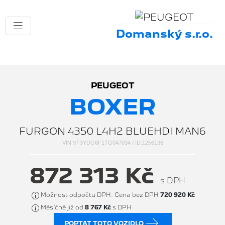
Domanský s.r.o.
PEUGEOT
BOXER
FURGON 4350 L4H2 BLUEHDI MAN6
VIN:VF3YDG6F1TG047034 / ID:1256136
872 313 Kč
s DPH
Možnost odpočtu DPH. Cena bez DPH
720 920 Kč
Měsíčně již od
8 767 Kč
s DPH
POPTAT TOTO VOZIDLO