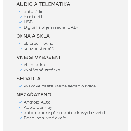
AUDIO A TELEMATIKA
autorádio
bluetooth
USB
Digitální příjem rádia (DAB)
OKNA A SKLA
el. přední okna
senzor stěračů
VNĚJŠÍ VYBAVENÍ
el. zrcátka
vyhřívaná zrcátka
SEDADLA
výškově nastavitelné sedadlo řidiče
NEZAŘAZENO
Android Auto
Apple CarPlay
automatické přepínání dálkových světel
Boční posuvné dveře