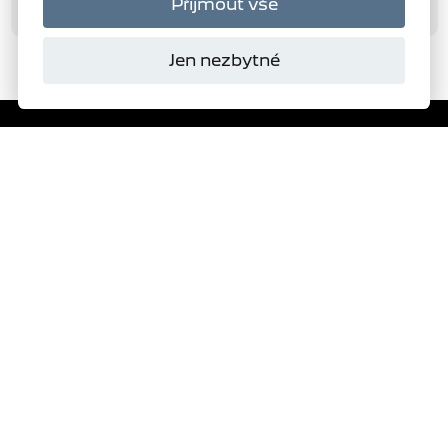
Přijmout vše
Jen nezbytné
Domanský
s.r.o.
Autorizovaný dealer
PEUGEOT
279
VYBRAT SKLADOVÝ VŮZ
ŽÁDOST O NABÍDKU
TESTOVACÍ JÍZDA
OBJEDNAT SERVIS