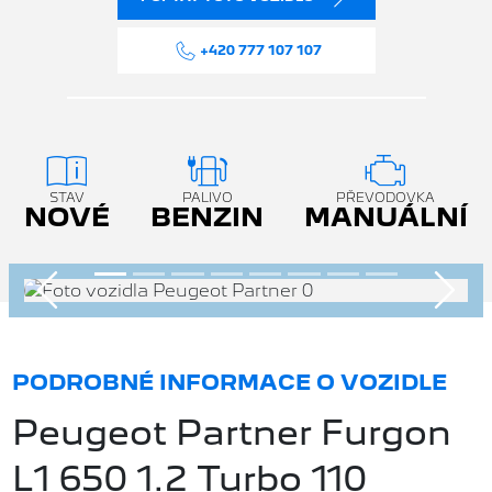
+420 777 107 107
STAV
PALIVO
PŘEVODOVKA
NOVÉ
BENZIN
MANUÁLNÍ
Předchozí
Násle
PODROBNÉ INFORMACE O VOZIDLE
Peugeot Partner Furgon
L1 650 1.2 Turbo 110