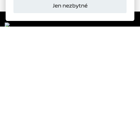
Jen nezbytné
Domanský
s.r.o.
Autorizovaný dealer
PEUGEOT
277
VYBRAT SKLADOVÝ VŮZ
ŽÁDOST O NABÍDKU
TESTOVACÍ JÍZDA
OBJEDNAT SERVIS