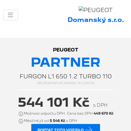
Domanský s.r.o.
PEUGEOT
PARTNER
FURGON L1 650 1.2 TURBO 110
VIN:VR3EHHPJ4TJ693406 / ID:1245723
544 101 Kč
s DPH
Možnost odpočtu DPH. Cena bez DPH
449 670 Kč
Měsíčně již od
5 546 Kč
s DPH
POPTAT TOTO VOZIDLO