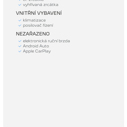
vyhřívaná zrcátka
VNITŘNÍ VYBAVENÍ
klimatizace
posilovač řízení
NEZAŘAZENO
elektronická ruční brzda
Android Auto
Apple CarPlay