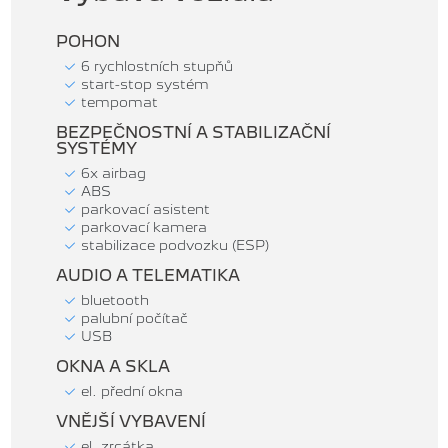
POHON
6 rychlostních stupňů
start-stop systém
tempomat
BEZPEČNOSTNÍ A STABILIZAČNÍ
SYSTÉMY
6x airbag
ABS
parkovací asistent
parkovací kamera
stabilizace podvozku (ESP)
AUDIO A TELEMATIKA
bluetooth
palubní počítač
USB
OKNA A SKLA
el. přední okna
VNĚJŠÍ VYBAVENÍ
el. zrcátka