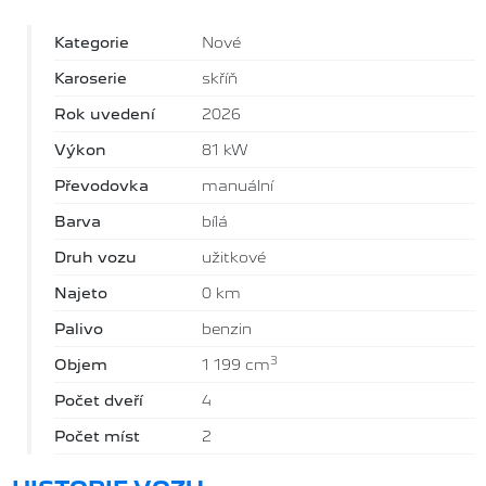
Kategorie
Nové
Karoserie
skříň
Rok uvedení
2026
Výkon
81 kW
Převodovka
manuální
Barva
bílá
Druh vozu
užitkové
Najeto
0 km
Palivo
benzin
3
Objem
1 199 cm
Počet dveří
4
Počet míst
2